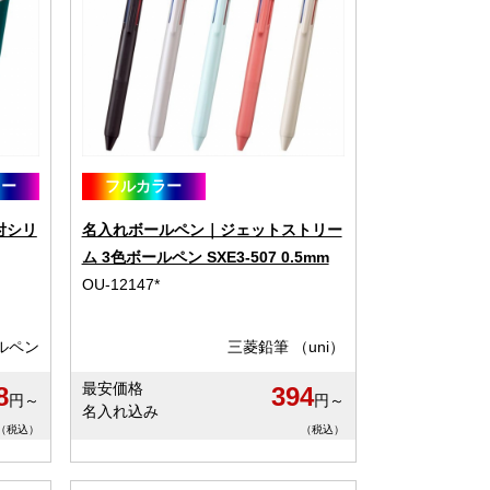
ラー
フルカラー
付シリ
名入れボールペン｜ジェットストリー
ム 3色ボールペン SXE3-507 0.5mm
OU-12147*
ルペン
三菱鉛筆 （uni）
最安価格
8
394
円～
円～
名入れ込み
（税込）
（税込）