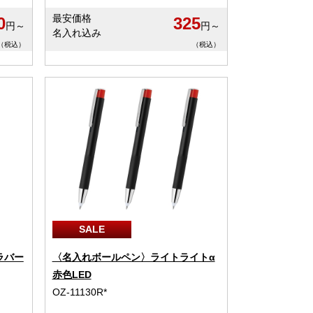
最安価格
0
325
円～
円～
名入れ込み
（税込）
（税込）
SALE
ラバー
〈名入れボールペン〉ライトライトα
赤色LED
OZ-11130R*