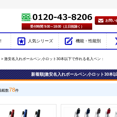
お問い
受付時間 9:00～18:00（土日祝除く）
！
人気シリーズ
機能・性能別
激安名入れボールペン,小ロット30本以下で作れる名入ペン：
新着順|激安名入れボールペン,小ロット30本
78
掲載数
件