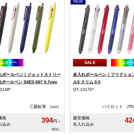
NEW
フルカラー
SALE
フルカ
れボールペン｜ジェットストリー
名入れボールペン｜フリクショ
色ボールペン SXE3-507 0.7mm
ル3 スリム 0.5
2148*
OT-13175*
三菱鉛筆 （uni）
パイロット （PI
価格
最安価格
394
42
円～
れ込み
名入れ込み
（税込）