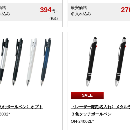
価格
最安価格
394
27
円～
れ込み
名入れ込み
（税込）
SALE
入れボールペン〉オプト
〈レーザー彫刻名入れ〉メタル
3002*
３色タッチボールペン
ON-24002L*