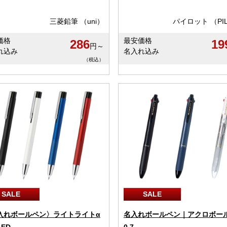
三菱鉛筆 （uni）
パイロット （PI
価格
最安価格
286
19
円～
れ込み
名入れ込み
（税込）
SALE
SALE
入れボールペン〉ライトライトα
名入れボールペン｜アクロボール
ED
0.7