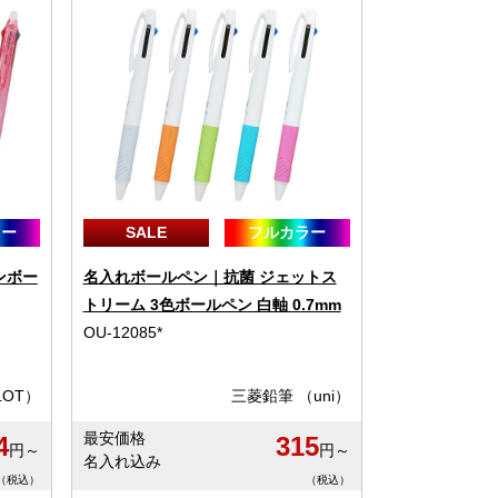
ラー
SALE
フルカラー
ンボー
名入れボールペン｜抗菌 ジェットス
トリーム 3色ボールペン 白軸 0.7mm
OU-12085*
LOT）
三菱鉛筆 （uni）
最安価格
4
315
円～
円～
名入れ込み
（税込）
（税込）