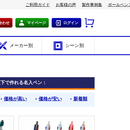
ご利用ガイド
お客様の声
製作事例集
ボールペン
合わせ
マイページ
ログイン
メーカー別
シーン別
以下で作れる名入ペン：
価格が高い
価格が安い
新着順