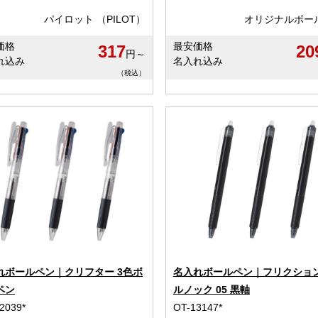
パイロット （PILOT）
オリジナルボー
価格
最安価格
317
20
円～
れ込み
名入れ込み
（税込）
れボールペン｜クリフター 3色ボ
名入れボールペン｜フリクショ
ペン
ルノック 05 黒軸
2039*
OT-13147*