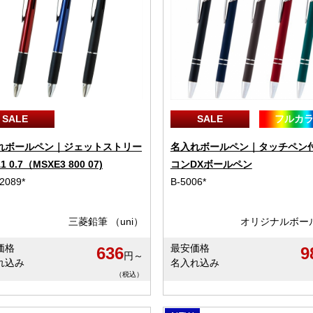
SALE
SALE
フルカ
れボールペン｜ジェットストリー
名入れボールペン｜タッチペン
1 0.7（MSXE3 800 07)
コンDXボールペン
2089*
B-5006*
三菱鉛筆 （uni）
オリジナルボー
価格
最安価格
636
9
円～
れ込み
名入れ込み
（税込）