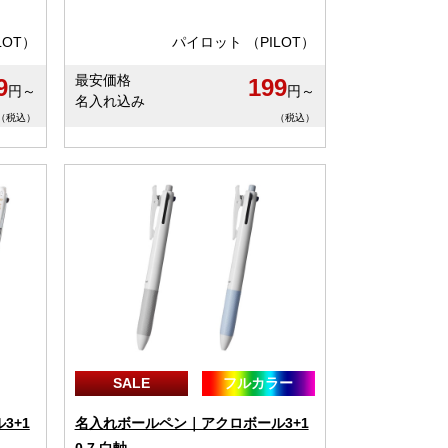
LOT）
パイロット （PILOT）
最安価格
9
199
円～
円～
名入れ込み
（税込）
（税込）
SALE
フルカラー
3+1
名入れボールペン｜アクロボール3+1
0.7 白軸