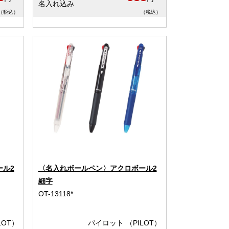
名入れ込み
（税込）
（税込）
ール2
〈名入れボールペン〉アクロボール2
細字
OT-13118*
LOT）
パイロット （PILOT）