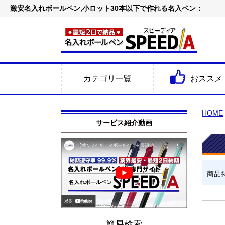
激安名入れボールペン,小ロット30本以下で作れる名入ペン：
カテゴリ一覧
おススメ
HOME
サービス紹介動画
商品
簡易検索