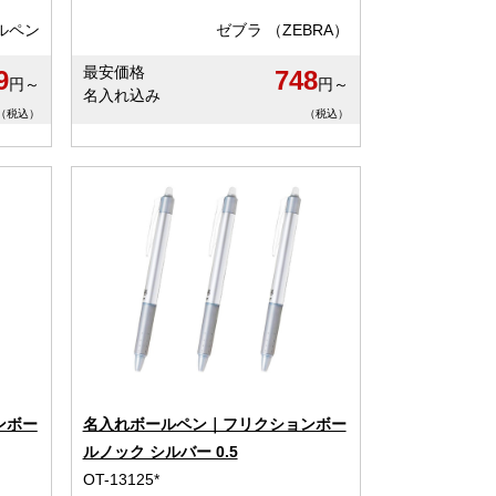
ルペン
ゼブラ （ZEBRA）
最安価格
9
748
円～
円～
名入れ込み
（税込）
（税込）
ンボー
名入れボールペン｜フリクションボー
ルノック シルバー 0.5
OT-13125*