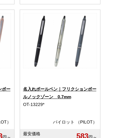
ンボー
名入れボールペン｜フリクションボー
ルノックゾーン 0.7mm
OT-13229*
LOT）
パイロット （PILOT）
最安価格
3
583
円～
円～