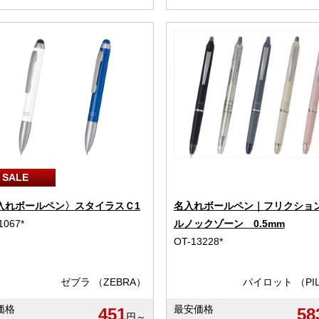
SALE
入れボールペン〉スタイラスＣ1
名入れボールペン｜フリクショ
1067*
ルノックゾーン 0.5mm
OT-13228*
ゼブラ （ZEBRA）
パイロット （PI
価格
最安価格
451
58
円～