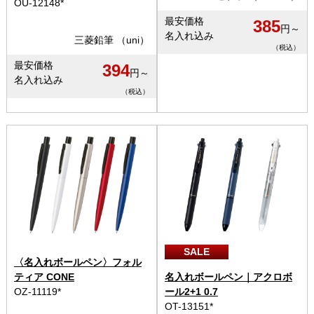
OU-12148*
最安価格
385
円～
名入れ込み
三菱鉛筆 （uni）
（税込）
最安価格
394
円～
名入れ込み
（税込）
SALE
〈名入れボールペン〉フォル
ティア CONE
名入れボールペン｜アクロボ
OZ-11119*
ール2+1 0.7
OT-13151*