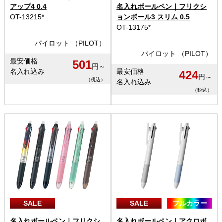
アップ4 0.4
名入れボールペン｜フリクシ
OT-13215*
ョンボール3 スリム 0.5
OT-13175*
パイロット （PILOT）
パイロット （PILOT）
最安価格
501
円～
名入れ込み
最安価格
424
円～
（税込）
名入れ込み
（税込）
SALE
SALE
フルカラー
名入れボールペン｜フリクシ
名入れボールペン｜アクロボ