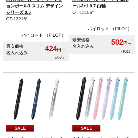
ョンボール3 スリム デザイン
ール3+1 0.7 白軸
シリーズ 0.5
OT-13155*
OT-13213*
パイロット （PILOT）
パイロット （PILOT）
最安価格
502
円～
最安価格
名入れ込み
424
円～
（税込）
名入れ込み
（税込）
SALE
SALE