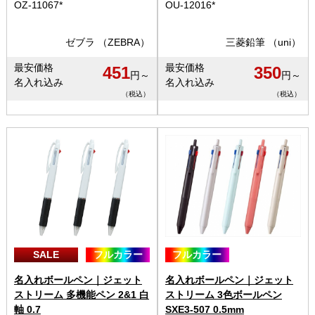
OZ-11067*
OU-12016*
ゼブラ （ZEBRA）
三菱鉛筆 （uni）
最安価格
最安価格
451
350
円～
円～
名入れ込み
名入れ込み
（税込）
（税込）
SALE
フルカラー
フルカラー
名入れボールペン｜ジェット
名入れボールペン｜ジェット
ストリーム 多機能ペン 2&1 白
ストリーム 3色ボールペン
軸 0.7
SXE3-507 0.5mm