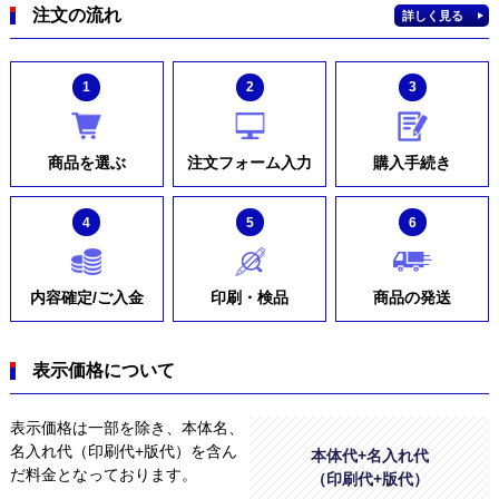
注文の流れ
詳しく見る
1
2
3
商品を選ぶ
注文フォーム入力
購入手続き
4
5
6
内容確定/ご入金
印刷・検品
商品の発送
表示価格について
表示価格は一部を除き、本体名、
名入れ代（印刷代+版代）を含ん
本体代+名入れ代
だ料金となっております。
（印刷代+版代）