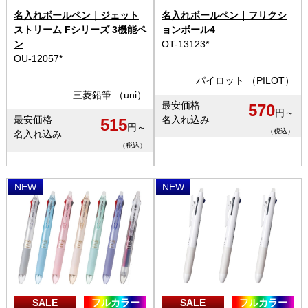
名入れボールペン｜ジェット
名入れボールペン｜フリクシ
ストリーム Fシリーズ 3機能ペ
ョンボール4
ン
OT-13123*
OU-12057*
パイロット （PILOT）
三菱鉛筆 （uni）
最安価格
570
円～
最安価格
名入れ込み
515
円～
（税込）
名入れ込み
（税込）
NEW
NEW
SALE
フルカラー
SALE
フルカラー