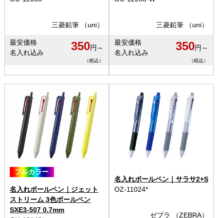
三菱鉛筆 （uni）
三菱鉛筆 （uni）
最安価格
最安価格
350
350
円～
円～
名入れ込み
名入れ込み
（税込）
（税込）
フルカラー
名入れボールペン｜サラサ2+S
名入れボールペン｜ジェット
OZ-11024*
ストリーム 3色ボールペン
SXE3-507 0.7mm
ゼブラ （ZEBRA）