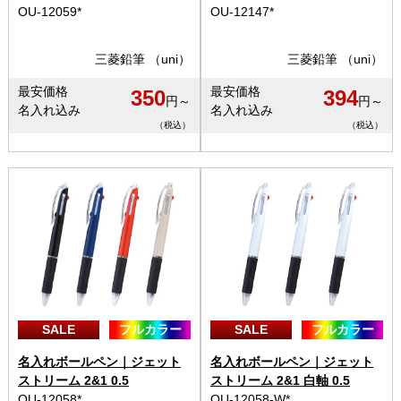
OU-12059*
OU-12147*
三菱鉛筆 （uni）
三菱鉛筆 （uni）
最安価格
最安価格
350
394
円～
円～
名入れ込み
名入れ込み
（税込）
（税込）
SALE
フルカラー
SALE
フルカラー
名入れボールペン｜ジェット
名入れボールペン｜ジェット
ストリーム 2&1 0.5
ストリーム 2&1 白軸 0.5
OU-12058*
OU-12058-W*