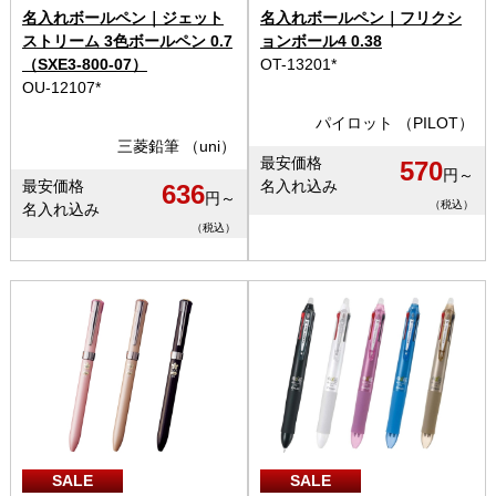
名入れボールペン｜ジェット
名入れボールペン｜フリクシ
ストリーム 3色ボールペン 0.7
ョンボール4 0.38
（SXE3-800-07）
OT-13201*
OU-12107*
パイロット （PILOT）
三菱鉛筆 （uni）
最安価格
570
円～
最安価格
名入れ込み
636
円～
（税込）
名入れ込み
（税込）
SALE
SALE