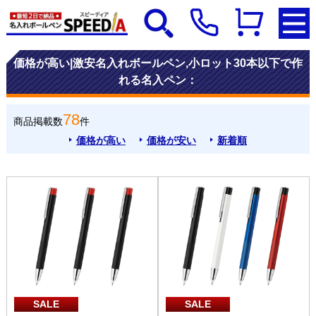
価格が高い|激安名入れボールペン,小ロット30本以下で作
れる名入ペン：
78
商品掲載数
件
価格が高い
価格が安い
新着順
SALE
SALE