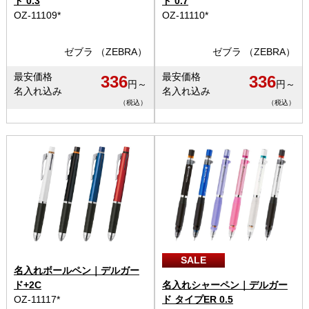
ド 0.3
ド 0.7
OZ-11109*
OZ-11110*
ゼブラ （ZEBRA）
ゼブラ （ZEBRA）
最安価格
最安価格
336
336
円～
円～
名入れ込み
名入れ込み
（税込）
（税込）
SALE
名入れボールペン｜デルガー
ド+2C
名入れシャーペン｜デルガー
OZ-11117*
ド タイプER 0.5