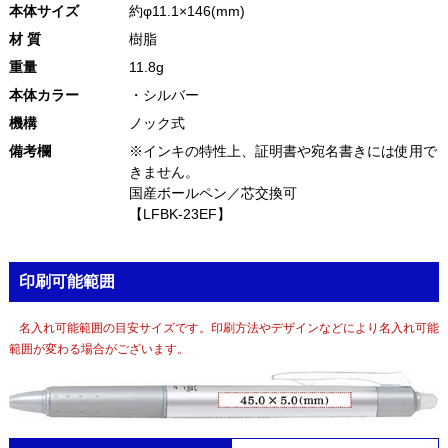
本体サイズ
約φ11.1×146(mm)
材 質
樹脂
重量
11.8g
本体カラー
・シルバー
機構
ノック式
備考欄
※インキの特性上、証明書や宛名書きには使用で
きません。
国産ボールペン／芯交換可
【LFBK-23EF】
印刷可能範囲
名入れ可能範囲の目安サイズです。印刷方法やデザインなどにより名入れ可能
範囲が変わる場合がございます。