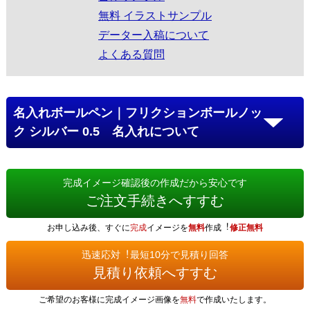
無料 イラストサンプル
データー入稿について
よくある質問
名入れボールペン｜フリクションボールノッ
ク シルバー 0.5 名入れについて
完成イメージ確認後の作成だから安心です
ご注文手続きへすすむ
お申し込み後、すぐに
完成
イメージを
無料
作成︕
修正無料
迅速応対︕最短10分で見積り回答
見積り依頼へすすむ
ご希望のお客様に完成イメージ画像を
無料
で作成いたします。