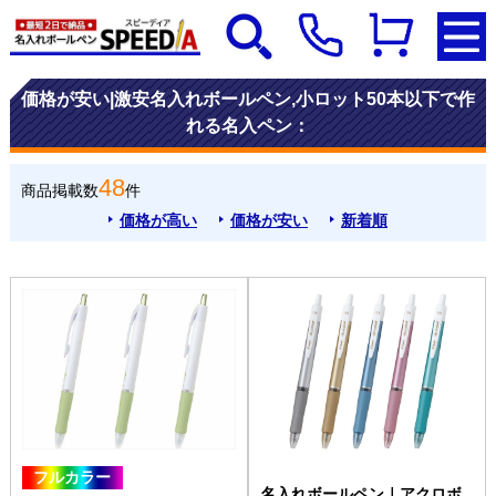
価格が安い|激安名入れボールペン,小ロット50本以下で作
れる名入ペン：
48
商品掲載数
件
価格が高い
価格が安い
新着順
フルカラー
名入れボールペン｜アクロボ