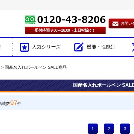
お問い
受付時間 9:00～18:00（土日祝除く）
！
人気シリーズ
機能・性能別
国産名入れボールペン SALE商品
国産名入れボールペン SAL
97
掲載数
件
1
2
3