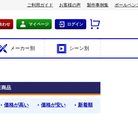
ご利用ガイド
お客様の声
製作事例集
ボールペン
合わせ
マイページ
ログイン
メーカー別
シーン別
E商品
価格が高い
価格が安い
新着順