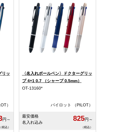
グリッ
〈名入れボールペン〉ドクターグリッ
プ 4+1 0.7 （シャープ 0.5mm）
OT-13160*
LOT）
パイロット （PILOT）
最安価格
3
825
円～
円～
名入れ込み
（税込）
（税込）