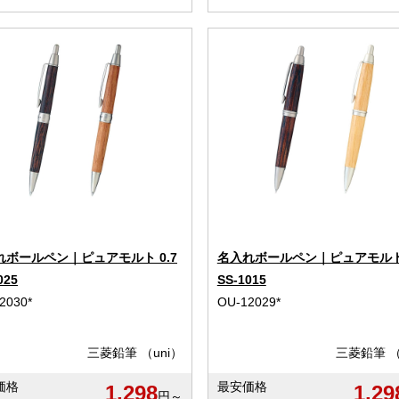
れボールペン｜ピュアモルト 0.7
名入れボールペン｜ピュアモルト 
025
SS-1015
2030*
OU-12029*
三菱鉛筆 （uni）
三菱鉛筆 （
価格
最安価格
1,298
1,29
円～