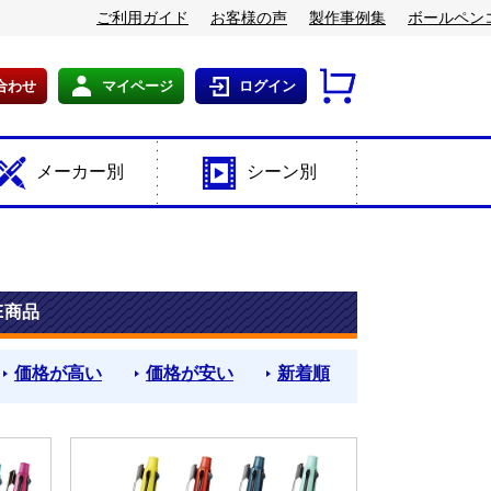
ご利用ガイド
お客様の声
製作事例集
ボールペン
合わせ
マイページ
ログイン
メーカー別
シーン別
E商品
価格が高い
価格が安い
新着順