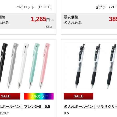
パイロット （PILOT）
ゼブラ （ZE
価格
最安価格
1,265
38
円～
れ込み
名入れ込み
（税込）
SALE
フルカラー
SALE
れボールペン｜ブレン2+S 0.5
名入れボールペン｜サラサク
1126*
0.5