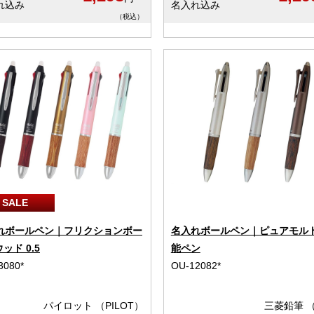
れ込み
名入れ込み
（税込）
SALE
れボールペン｜フリクションボー
名入れボールペン｜ピュアモルト
ウッド 0.5
能ペン
3080*
OU-12082*
パイロット （PILOT）
三菱鉛筆 （