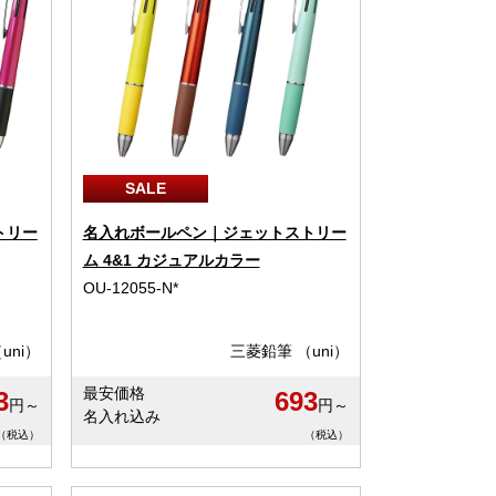
SALE
トリー
名入れボールペン｜ジェットストリー
ム 4&1 カジュアルカラー
OU-12055-N*
uni）
三菱鉛筆 （uni）
最安価格
3
693
円～
円～
名入れ込み
（税込）
（税込）