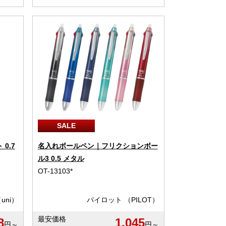
SALE
0.7
名入れボールペン｜フリクションボー
ル3 0.5 メタル
OT-13103*
uni）
パイロット （PILOT）
最安価格
8
1,045
円～
円～