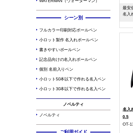
WATERMAN（ウォーターマン）
最安
名入
シーン別
フルカラー印刷対応ボールペン
小ロット製作 名入れボールペン
書きやすいボールペン
記念品向けの名入れボールペン
個別 名前入りペン
小ロット50本以下で作れる名入ペン
小ロット30本以下で作れる名入ペン
ノベルティ
名入
ノベルティ
0.5
OT-1
ご利用ガイド