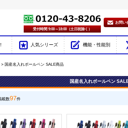
お問い
受付時間 9:00～18:00（土日祝除く）
！
人気シリーズ
機能・性能別
国産名入れボールペン SALE商品
国産名入れボールペン SAL
97
掲載数
件