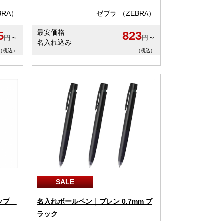
BRA）
ゼブラ （ZEBRA）
最安価格
5
823
円～
円～
名入れ込み
（税込）
（税込）
SALE
リップ
名入れボールペン｜ブレン 0.7mm ブ
ラック