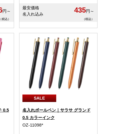
最安価格
6
435
円～
円～
名入れ込み
（税込）
（税込）
SALE
0.5
名入れボールペン｜サラサ グランド
0.5 カラーインク
OZ-11098*