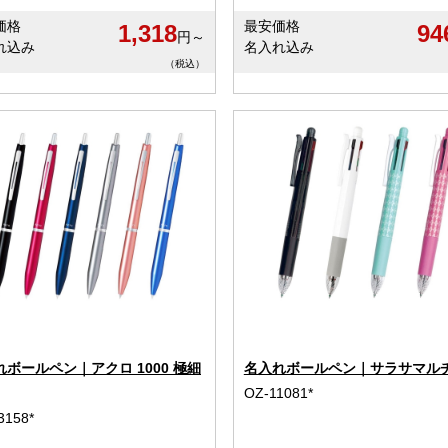
価格
最安価格
1,318
94
円～
れ込み
名入れ込み
（税込）
れボールペン｜アクロ 1000 極細
名入れボールペン｜サラサマルチ 
OZ-11081*
3158*