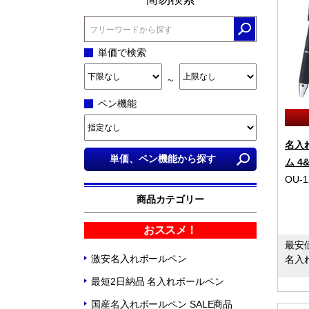
単価で検索
~
ペン機能
名入
ム 4&
OU-1
商品カテゴリー
おススメ！
最安
激安名入れボールペン
名入
最短2日納品 名入れボールペン
国産名入れボールペン SALE商品