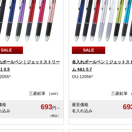
SALE
SALE
れボールペン｜ジェットストリー
名入れボールペン｜ジェットス
1 0.5
ム 4&1 0.7
2055*
OU-12056*
三菱鉛筆 （uni）
三菱鉛筆 （
価格
最安価格
693
69
円～
れ込み
名入れ込み
（税込）