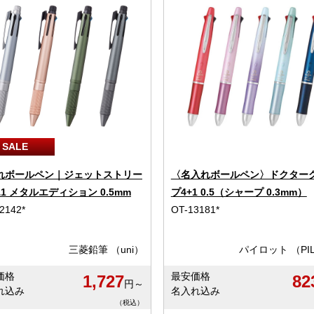
SALE
れボールペン｜ジェットストリー
〈名入れボールペン〉ドクター
&1 メタルエディション 0.5mm
プ4+1 0.5（シャープ 0.3mm）
2142*
OT-13181*
三菱鉛筆 （uni）
パイロット （PI
価格
最安価格
1,727
82
円～
れ込み
名入れ込み
（税込）