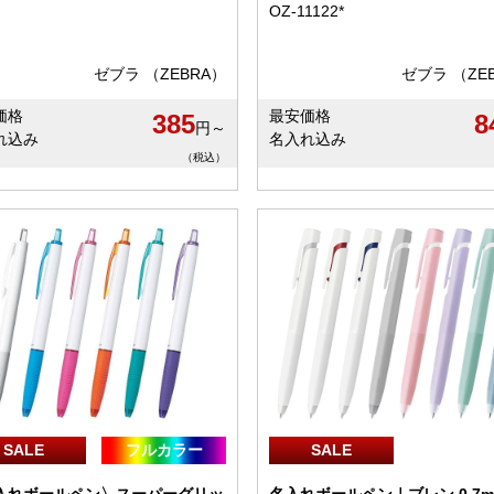
OZ-11122*
ゼブラ （ZEBRA）
ゼブラ （ZE
価格
最安価格
385
8
円～
れ込み
名入れ込み
（税込）
SALE
フルカラー
SALE
入れボールペン〉スーパーグリッ
名入れボールペン｜ブレン 0.7m