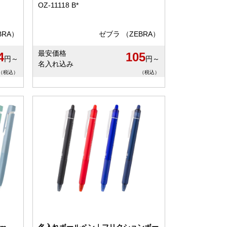
OZ-11118 B*
BRA）
ゼブラ （ZEBRA）
最安価格
4
105
円～
円～
名入れ込み
（税込）
（税込）
m
名入れボールペン｜フリクションボー