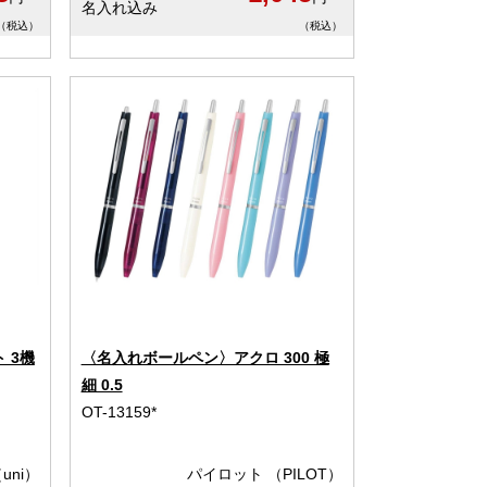
名入れ込み
（税込）
（税込）
 3機
〈名入れボールペン〉アクロ 300 極
細 0.5
OT-13159*
uni）
パイロット （PILOT）