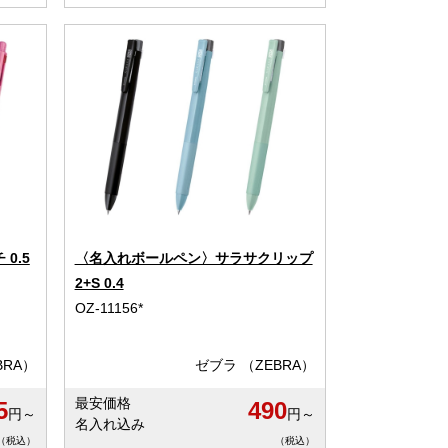
0.5
〈名入れボールペン〉サラサクリップ
2+S 0.4
OZ-11156*
BRA）
ゼブラ （ZEBRA）
最安価格
5
490
円～
円～
名入れ込み
（税込）
（税込）