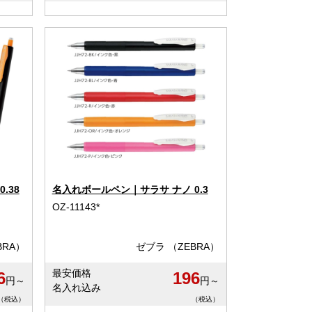
.38
名入れボールペン｜サラサ ナノ 0.3
OZ-11143*
BRA）
ゼブラ （ZEBRA）
最安価格
6
196
円～
円～
名入れ込み
（税込）
（税込）