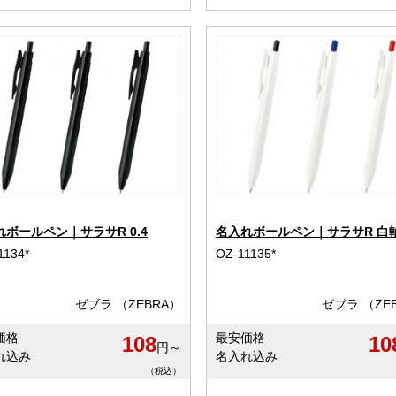
れボールペン｜サラサR 0.4
名入れボールペン｜サラサR 白軸 
1134*
OZ-11135*
ゼブラ （ZEBRA）
ゼブラ （ZE
価格
最安価格
108
10
円～
れ込み
名入れ込み
（税込）