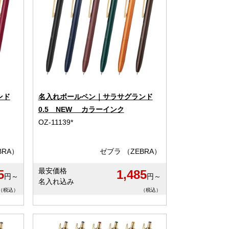
ンド
名入れボールペン｜サラサグランド
0.5 NEW カラーインク
OZ-11139*
BRA）
ゼブラ （ZEBRA）
最安価格
5
1,485
円～
円～
名入れ込み
（税込）
（税込）