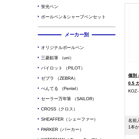
蛍光ペン
ボールペン＆シャープペンセット
メーカー別
オリジナルボールペン
三菱鉛筆 （uni）
パイロット （PILOT）
個別
ゼブラ （ZEBRA）
0.5
ぺんてる （Pentel）
KOZ-
セーラー万年筆 （SAILOR）
CROSS（クロス）
SHEAFFER（シェーファー）
名前
1本
PARKER（パーカー）