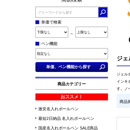
単価で検索
~
ペン機能
ジェ
ジェル
インキ
商品カテゴリー
す。ノ
おススメ！
商品
激安名入れボールペン
最短2日納品 名入れボールペン
国産名入れボールペン SALE商品