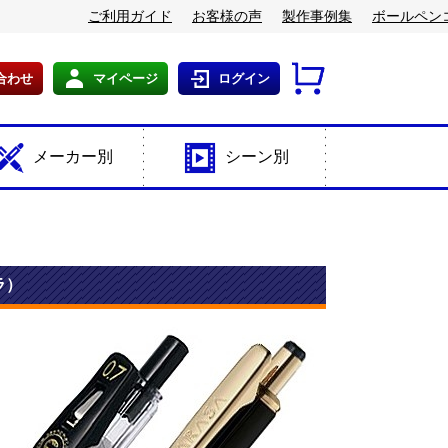
ご利用ガイド
お客様の声
製作事例集
ボールペン
合わせ
マイページ
ログイン
メーカー別
シーン別
ラ）