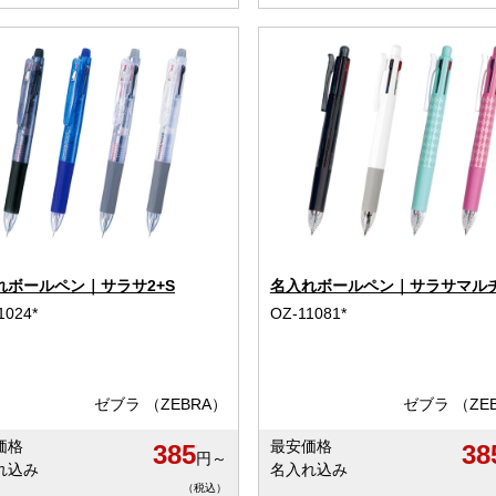
れボールペン｜サラサ2+S
名入れボールペン｜サラサマルチ 
1024*
OZ-11081*
ゼブラ （ZEBRA）
ゼブラ （ZE
価格
最安価格
385
38
円～
れ込み
名入れ込み
（税込）