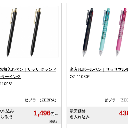
 名前入れペン｜サラサ グランド
名入れボールペン｜サラサマルチ 
 カラーインク
OZ-11080*
11098*
ゼブラ （ZEBRA）
ゼブラ （ZE
入れ込み
最安価格
1,496
43
円～
から作成
名入れ込み
（税込）