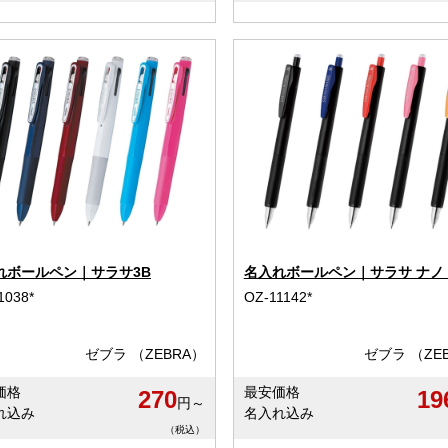
れボールペン｜サラサ3B
名入れボールペン｜サラサ ナノ 0
1038*
OZ-11142*
ゼブラ （ZEBRA）
ゼブラ （ZE
価格
最安価格
270
19
円～
れ込み
名入れ込み
（税込）