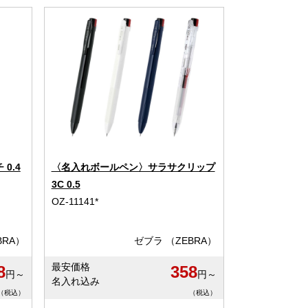
0.4
〈名入れボールペン〉サラサクリップ
3C 0.5
OZ-11141*
BRA）
ゼブラ （ZEBRA）
最安価格
8
358
円～
円～
名入れ込み
（税込）
（税込）