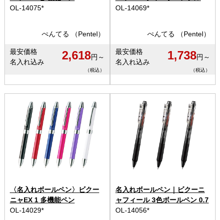
OL-14075*
OL-14069*
ぺんてる （Pentel）
ぺんてる （Pentel）
最安価格
最安価格
2,618
1,738
円～
円～
名入れ込み
名入れ込み
（税込）
（税込）
〈名入れボールペン〉ビクー
名入れボールペン｜ビクーニ
ニャEX 1 多機能ペン
ャフィール 3色ボールペン 0.7
OL-14029*
OL-14056*