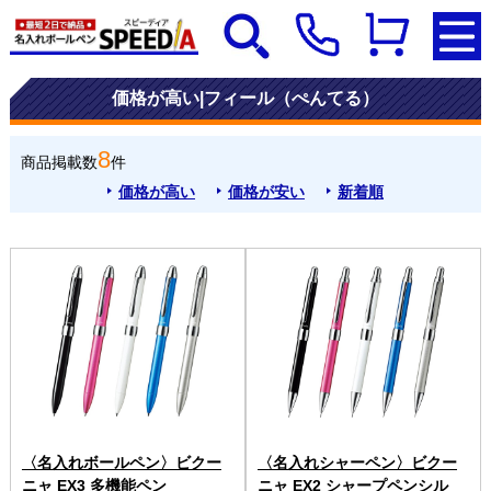
価格が高い|フィール（ぺんてる）
8
商品掲載数
件
価格が高い
価格が安い
新着順
〈名入れボールペン〉ビクー
〈名入れシャーペン〉ビクー
ニャ EX3 多機能ペン
ニャ EX2 シャープペンシル