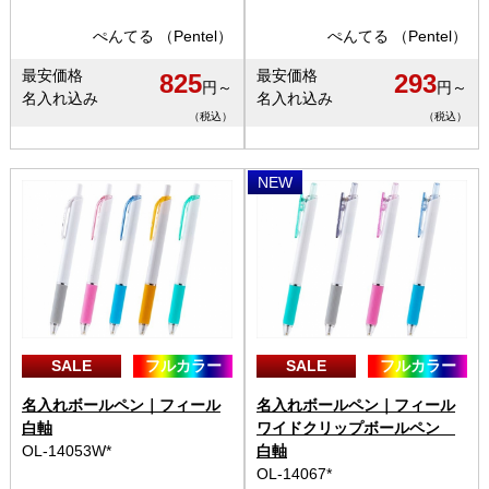
ぺんてる （Pentel）
ぺんてる （Pentel）
最安価格
最安価格
825
293
円～
円～
名入れ込み
名入れ込み
（税込）
（税込）
NEW
SALE
フルカラー
SALE
フルカラー
名入れボールペン｜フィール
名入れボールペン｜フィール
白軸
ワイドクリップボールペン
OL-14053W*
白軸
OL-14067*