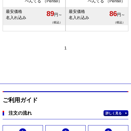
ぺんてる （Pentel）
ぺんてる （Pentel）
最安価格
最安価格
89
86
円～
円～
名入れ込み
名入れ込み
（税込）
（税込）
1
ご利用ガイド
注文の流れ
詳しく見る