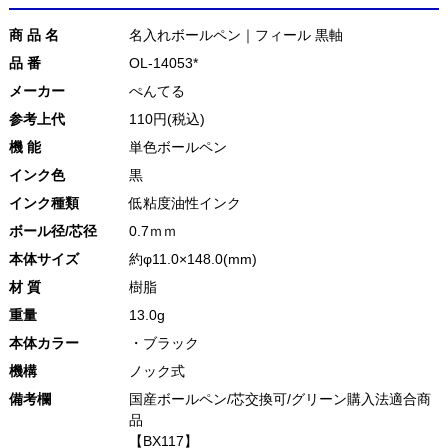
商 品 名
名入れボールペン｜フィール 黒軸
品 番
OL-14053*
メーカー
ぺんてる
参考上代
110円(税込)
機 能
単色ボールペン
インク色
黒
インク種類
低粘度油性インク
ボール径/芯径
0.7ｍｍ
本体サイズ
約φ11.0×148.0(mm)
材 質
樹脂
重量
13.0g
本体カラー
・ブラック
機構
ノック式
備考欄
国産ボールペン/芯交換可/グリーン購入法適合商
品
【BX117】