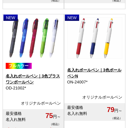
（税込）
（税込）
NEW
NEW
フルカラー
名入れボールペン｜3色ボール
名入れボールペン｜3色プラス
ペンN
ワンボールペン
ON-24007*
OD-21002*
オリジナルボールペン
オリジナルボールペン
最安価格
79
円～
最安価格
名入れ無料
75
円～
（税込）
名入れ無料
（税込）