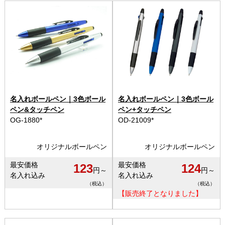
名入れボールペン｜3色ボール
名入れボールペン｜3色ボール
ペン&タッチペン
ペン+タッチペン
OG-1880*
OD-21009*
オリジナルボールペン
オリジナルボールペン
最安価格
最安価格
123
124
円～
円～
名入れ込み
名入れ込み
（税込）
（税込）
【販売終了となりました】