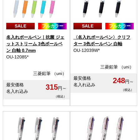
SALE
フルカラー
SALE
フルカラー
名入れボールペン｜抗菌 ジェ
〈名入れボールペン〉クリフ
ットストリーム 3色ボールペ
ター 3色ボールペン 白軸
ン 白軸 0.7mm
OU-12039W*
OU-12085*
三菱鉛筆 （uni）
三菱鉛筆 （uni）
最安価格
248
円～
最安価格
名入れ込み
315
円～
（税込）
名入れ込み
（税込）