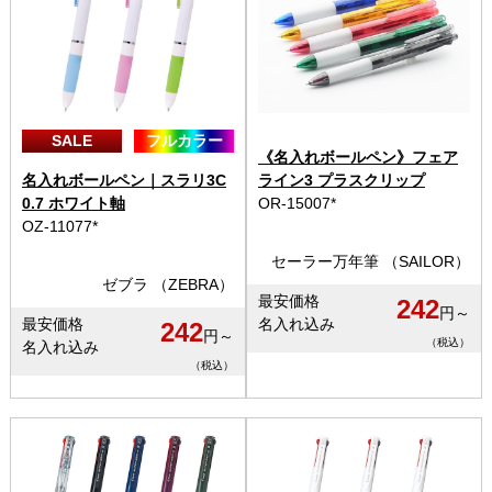
SALE
フルカラー
《名入れボールペン》フェア
名入れボールペン｜スラリ3C
ライン3 プラスクリップ
0.7 ホワイト軸
OR-15007*
OZ-11077*
セーラー万年筆 （SAILOR）
ゼブラ （ZEBRA）
最安価格
242
円～
最安価格
名入れ込み
242
円～
（税込）
名入れ込み
（税込）