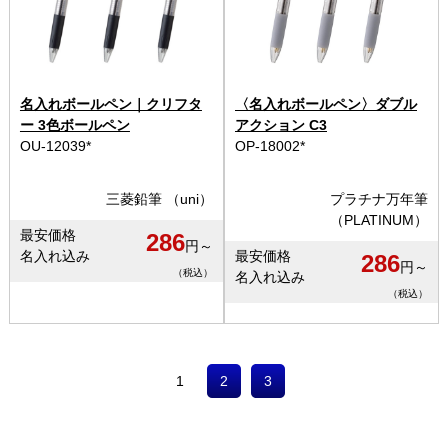
名入れボールペン｜クリフタ
〈名入れボールペン〉ダブル
ー 3色ボールペン
アクション C3
OU-12039*
OP-18002*
三菱鉛筆 （uni）
プラチナ万年筆
（PLATINUM）
最安価格
286
円～
名入れ込み
最安価格
286
円～
（税込）
名入れ込み
（税込）
1
2
3