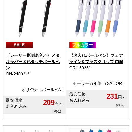
SALE
フルカラー
〈レーザー彫刻名入れ〉メタ
《名入れボールペン》フェア
ルラバー３色タッチボールペ
ライン3 プラスクリップ 白軸
ン
OR-15025*
ON-24002L*
セーラー万年筆 （SAILOR）
オリジナルボールペン
最安価格
231
円～
最安価格
名入れ込み
209
円～
（税込）
名入れ込み
（税込）