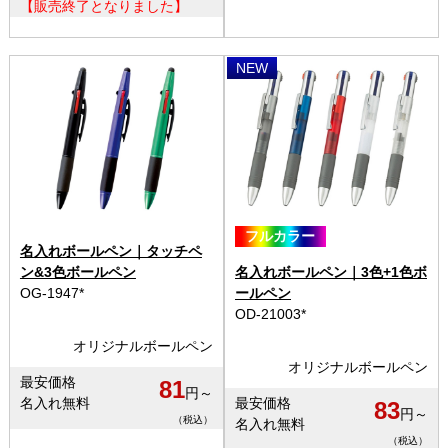
【販売終了となりました】
NEW
フルカラー
名入れボールペン｜タッチペ
ン&3色ボールペン
名入れボールペン｜3色+1色ボ
OG-1947*
ールペン
OD-21003*
オリジナルボールペン
オリジナルボールペン
最安価格
81
円～
名入れ無料
最安価格
83
円～
（税込）
名入れ無料
（税込）