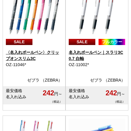
SALE
SALE
フルカラー
〈名入れボールペン〉クリッ
名入れボールペン｜スラリ3C
プオンスリム3C
0.7 白軸
OZ-11046*
OZ-11002*
ゼブラ （ZEBRA）
ゼブラ （ZEBRA）
最安価格
最安価格
242
242
円～
円～
名入れ込み
名入れ込み
（税込）
（税込）