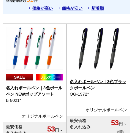
商品掲載数
件
価格が高い
価格が安い
新着順
SALE
フルカラー
名入れボールペン｜3色ブラッ
名入れボールペン｜3色ボール
クボールペン
ペン NEWポップアソート
OG-1972*
B-5021*
オリジナルボールペン
オリジナルボールペン
最安価格
53
円～
最安価格
名入れ込み
53
円～
（税込）