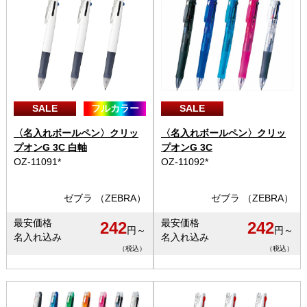
SALE
フルカラー
SALE
〈名入れボールペン〉クリッ
〈名入れボールペン〉クリッ
プオンG 3C 白軸
プオンG 3C
OZ-11091*
OZ-11092*
ゼブラ （ZEBRA）
ゼブラ （ZEBRA）
最安価格
最安価格
242
242
円～
円～
名入れ込み
名入れ込み
（税込）
（税込）