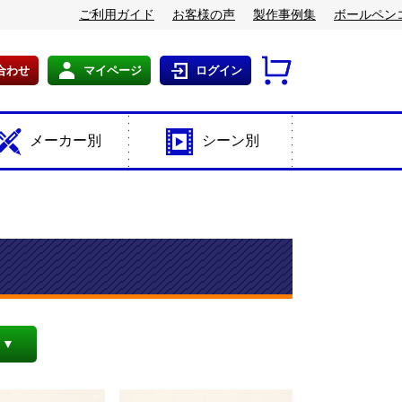
ご利用ガイド
お客様の声
製作事例集
ボールペン
合わせ
マイページ
ログイン
メーカー別
シーン別
 ▼