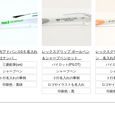
ガアドバンス0.5 名入れ
レックスグリップ ボールペン
レックスグ
社ナンバ…
＆シャープペンセット…
ン 名入れ
三菱鉛筆(uni)
パイロット(PILOT)
パイロ
シャープペン
シャープペン
シ
１行名入れの事例
２行名入れの事例
１行
印刷色：黄緑
ロゴやイラストを名入れ
ロゴやイ
印刷色：黒
印刷