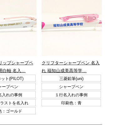
リップシャープペ
クリフターシャープペン 名入
用白軸 名入…
れ 福知山成美高等学…
ット(PILOT)
三菱鉛筆(uni)
ャープペン
シャープペン
名入れの事例
１行名入れの事例
ラストを名入れ
印刷色：青
色：ゴールド