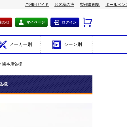
ご利用ガイド
お客様の声
製作事例集
ボールペン
合わせ
マイページ
ログイン
メーカー別
シーン別
國本康弘様
弘様