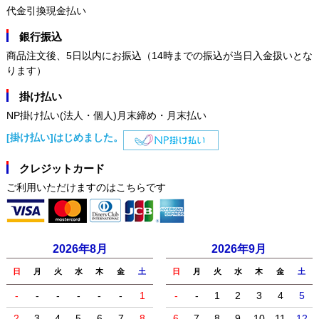
代金引換現金払い
銀行振込
商品注文後、5日以内にお振込（14時までの振込が当日入金扱いとな
ります）
掛け払い
NP掛け払い(法人・個人)月末締め・月末払い
[掛け払い]はじめました。
クレジットカード
ご利用いただけますのはこちらです
2026年8月
2026年9月
日
月
火
水
木
金
土
日
月
火
水
木
金
土
-
-
-
-
-
-
1
-
-
1
2
3
4
5
2
3
4
5
6
7
8
6
7
8
9
10
11
12