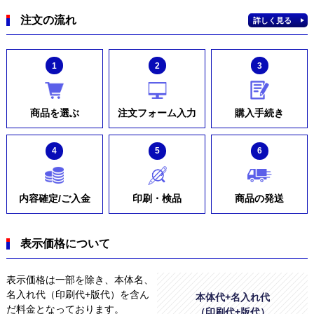
注文の流れ
詳しく見る
1
2
3
商品を選ぶ
注文フォーム入力
購入手続き
4
5
6
内容確定/ご入金
印刷・検品
商品の発送
表示価格について
表示価格は一部を除き、本体名、
名入れ代（印刷代+版代）を含ん
本体代+名入れ代
だ料金となっております。
（印刷代+版代）