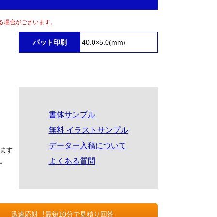
る場合がございます。
パット印刷
40.0×5.0(mm)
書体サンプル
無料 イラストサンプル
データー入稿について
ます
よくある質問
。
迅速応対︕最短10分で見積り回答