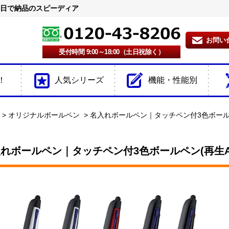
2日で納品のスピーディア
お問い
受付時間 9:00～18:00（土日祝除く）
！
人気シリーズ
機能・性能別
オリジナルボールペン
名入れボールペン｜タッチペン付3色ボールペ
れボールペン｜タッチペン付3色ボールペン(再生A