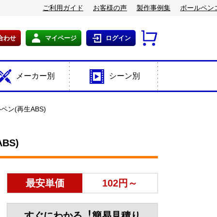
ご利用ガイド
お客様の声
製作事例集
ボールペン
合わせ
マイページ
ログイン
メーカー別
シーン別
ン(再生ABS)
BS)
最安単価
102円～
すぐにわかる︕簡易見積り