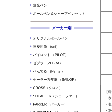
蛍光ペン
ボールペン＆シャープペンセット
メーカー別
オリジナルボールペン
三菱鉛筆 （uni）
パイロット （PILOT）
ゼブラ （ZEBRA）
ぺんてる （Pentel）
セーラー万年筆 （SAILOR）
CROSS（クロス）
【料
SHEAFFER（シェーファー）
・表
PARKER（パーカー）
・表
・本