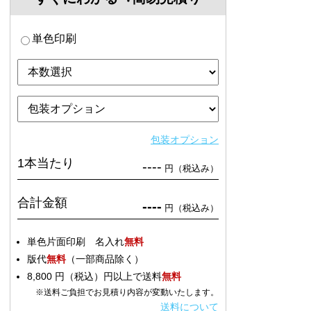
単色印刷
包装オプション
1本当たり
----
円（税込み）
合計金額
----
円（税込み）
単色片面印刷 名入れ
無料
版代
無料
（一部商品除く）
8,800 円（税込）円以上で送料
無料
※送料ご負担でお見積り内容が変動いたします。
送料について