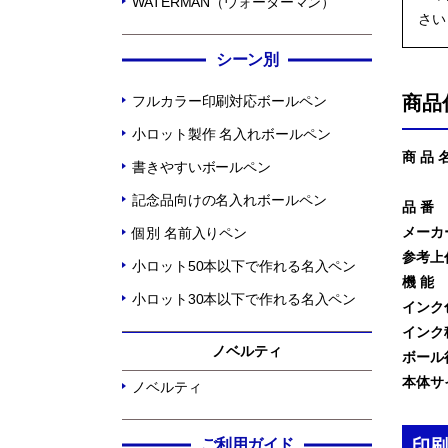
WATERMAN（ウォーターマン）
さい
シーン別
商品
フルカラー印刷対応ボールペン
小ロット製作 名入れボールペン
商 品 
書きやすいボールペン
記念品向けの名入れボールペン
品 番
メーカ
個別 名前入りペン
参考上
小ロット50本以下で作れる名入ペン
機 能
小ロット30本以下で作れる名入ペン
インク
インク
ノベルティ
ボール
本体サ
ノベルティ
ご利用ガイド
印刷