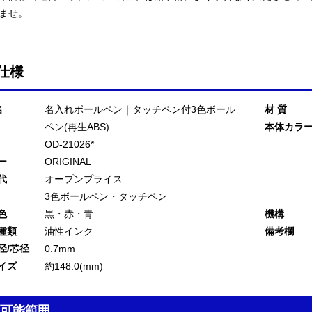
ませ。
仕様
名
名入れボールペン｜タッチペン付3色ボール
材 質
ペン(再生ABS)
本体カラ
OD-21026*
ー
ORIGINAL
代
オープンプライス
3色ボールペン・タッチペン
色
黒・赤・青
機構
種類
油性インク
備考欄
径/芯径
0.7mm
イズ
約148.0(mm)
可能範囲