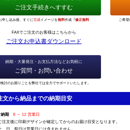
ご注文手続きへすすむ
お申し込み後、すぐに
完成
イメージを
無料
作成︕
修正無料
ご希望
FAXでご注文のお客様はこちらから
ご注文お申込書ダウンロード
納期・大量発注・お支払方法などお気軽に
ご質問・お問い合わせ
ご検討のお困りごとを弊社では全力でサポートいたします。
注文から納品までの納期目安
常納期
8 ～ 12 営業日
 ご注文後に印刷デザインが確定してからのお届け目安となります。
 土、日、祭日は営業日には含まれません。