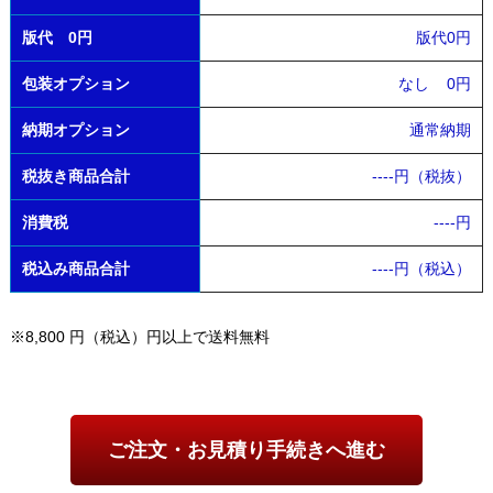
版代 0円
版代0円
包装オプション
なし
0円
納期オプション
通常納期
税抜き商品合計
----
円（税抜）
消費税
----
円
税込み商品合計
----
円（税込）
※8,800 円（税込）円以上で送料無料