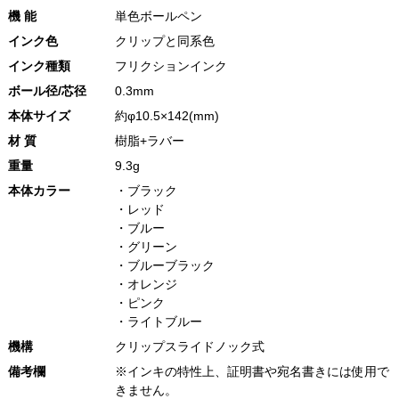
機 能
単色ボールペン
インク色
クリップと同系色
インク種類
フリクションインク
ボール径/芯径
0.3mm
本体サイズ
約φ10.5×142(mm)
材 質
樹脂+ラバー
重量
9.3g
本体カラー
・ブラック
・レッド
・ブルー
・グリーン
・ブルーブラック
・オレンジ
・ピンク
・ライトブルー
機構
クリップスライドノック式
備考欄
※インキの特性上、証明書や宛名書きには使用で
きません。