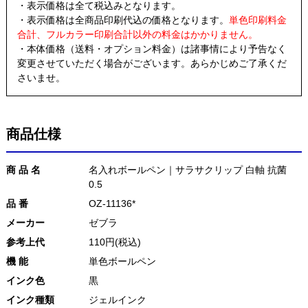
・表示価格は全て税込みとなります。
・表示価格は全商品印刷代込の価格となります。
単色印刷料金
合計、フルカラー印刷合計以外の料金はかかりません。
・本体価格（送料・オプション料金）は諸事情により予告なく
変更させていただく場合がございます。あらかじめご了承くだ
さいませ。
商品仕様
商 品 名
名入れボールペン｜サラサクリップ 白軸 抗菌
0.5
品 番
OZ-11136*
メーカー
ゼブラ
参考上代
110円(税込)
機 能
単色ボールペン
インク色
黒
インク種類
ジェルインク