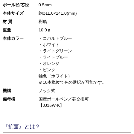
ボール径/芯径
0.5mm
本体サイズ
約φ11.0×141.0(mm)
材 質
樹脂
重量
10.9ｇ
本体カラー
・コバルトブルー
・ホワイト
・ライトグリーン
・ライトブルー
・オレンジ
・ピンク
軸色（ホワイト）
※10本単位で色の選択が可能です。
機構
ノック式
備考欄
国産ボールペン／芯交換可
【JJ15W-K】
『抗菌』とは？