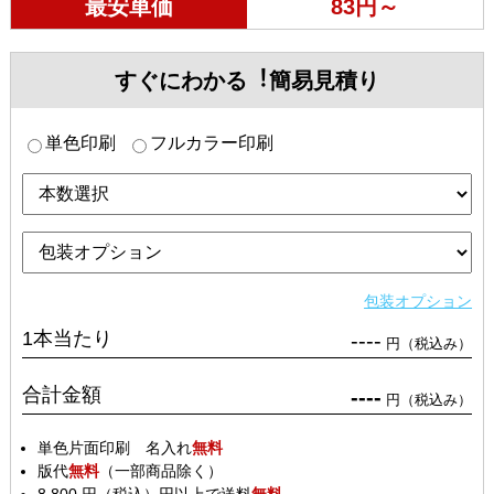
最安単価
83円～
すぐにわかる︕簡易見積り
単色印刷
フルカラー印刷
包装オプション
1本当たり
----
円（税込み）
合計金額
----
円（税込み）
単色片面印刷 名入れ
無料
版代
無料
（一部商品除く）