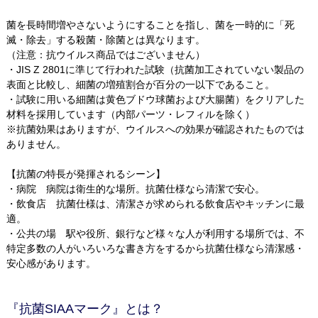
菌を長時間増やさないようにすることを指し、菌を一時的に「死
滅・除去」する殺菌・除菌とは異なります。
（注意：抗ウイルス商品ではございません）
・JIS Z 2801に準じて行われた試験（抗菌加工されていない製品の
表面と比較し、細菌の増殖割合が百分の一以下であること。
・試験に用いる細菌は黄色ブドウ球菌および大腸菌）をクリアした
材料を採用しています（内部パーツ・レフィルを除く）
※抗菌効果はありますが、ウイルスへの効果が確認されたものでは
ありません。
【抗菌の特長が発揮されるシーン】
・病院 病院は衛生的な場所。抗菌仕様なら清潔で安心。
・飲食店 抗菌仕様は、清潔さが求められる飲食店やキッチンに最
適。
・公共の場 駅や役所、銀行など様々な人が利用する場所では、不
特定多数の人がいろいろな書き方をするから抗菌仕様なら清潔感・
安心感があります。
『抗菌SIAAマーク』とは？