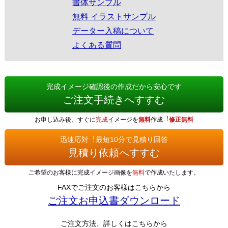
書体サンプル
無料 イラストサンプル
データー入稿について
よくある質問
完成イメージ確認後の作成だから安心です
ご注文手続きへすすむ
お申し込み後、すぐに
完成
イメージを
無料
作成︕
修正無料
迅速応対︕最短10分で見積り回答
見積り依頼へすすむ
ご希望のお客様に完成イメージ画像を
無料
で作成いたします。
FAXでご注文のお客様はこちらから
ご注文お申込書ダウンロード
ご注文方法、詳しくはこちらから