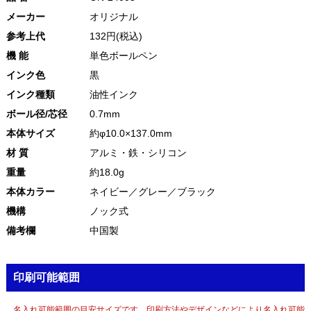
メーカー
オリジナル
参考上代
132円(税込)
機 能
単色ボールペン
インク色
黒
インク種類
油性インク
ボール径/芯径
0.7mm
本体サイズ
約φ10.0×137.0mm
材 質
アルミ・鉄・シリコン
重量
約18.0g
本体カラー
ネイビー／グレー／ブラック
機構
ノック式
備考欄
中国製
印刷可能範囲
名入れ可能範囲の目安サイズです。印刷方法やデザインなどにより名入れ可能