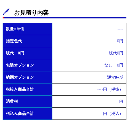
お見積り内容
数量×単価
----
指定色代
0円
版代 0円
版代0円
包装オプション
なし
0円
納期オプション
通常納期
税抜き商品合計
----
円（税抜）
消費税
----
円
税込み商品合計
----
円（税込）