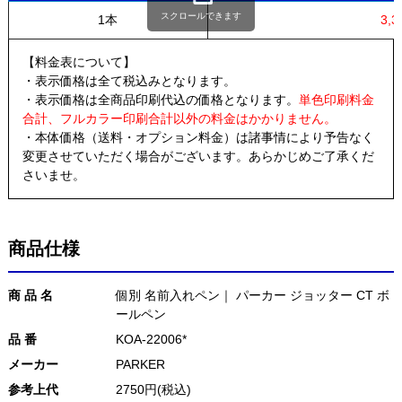
スクロールできます
1本
3,3
【料金表について】
・表示価格は全て税込みとなります。
・表示価格は全商品印刷代込の価格となります。
単色印刷料金
合計、フルカラー印刷合計以外の料金はかかりません。
・本体価格（送料・オプション料金）は諸事情により予告なく
変更させていただく場合がございます。あらかじめご了承くだ
さいませ。
商品仕様
商 品 名
個別 名前入れペン｜ パーカー ジョッター CT ボ
ールペン
品 番
KOA-22006*
メーカー
PARKER
参考上代
2750円(税込)