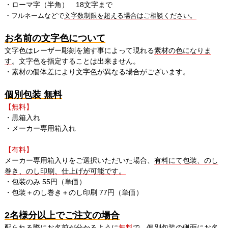
・ローマ字（半角） 18文字まで
・フルネームなどで
文字数制限を超える場合はご相談ください。
お名前の文字色について
文字色はレーザー彫刻を施す事によって現れる
素材の色になりま
す
。文字色を指定することは出来ません。
・素材の個体差により文字色が異なる場合がございます。
個別包装 無料
【無料】
・黒箱入れ
・メーカー専用箱入れ
【有料】
メーカー専用箱入りをご選択いただいた場合、
有料にて包装、のし
巻き、のし印刷、仕上げが可能です。
・包装のみ 55円（単価）
・包装＋のし巻き＋のし印刷 77円（単価）
2名様分以上でご注文の場合
配られる際にお名前が分かるように
無料
で、
個別包装の側面にお名