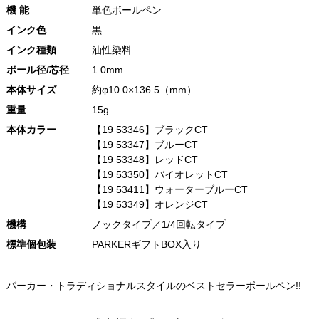
機 能
単色ボールペン
インク色
黒
インク種類
油性染料
ボール径/芯径
1.0mm
本体サイズ
約φ10.0×136.5（mm）
重量
15g
本体カラー
【19 53346】ブラックCT
【19 53347】ブルーCT
【19 53348】レッドCT
【19 53350】バイオレットCT
【19 53411】ウォーターブルーCT
【19 53349】オレンジCT
機構
ノックタイプ／1/4回転タイプ
標準個包装
PARKERギフトBOX入り
パーカー・トラディショナルスタイルのベストセラーボールペン!!