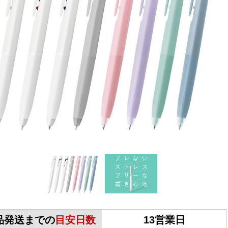
品発送までの
目安日数
13営業日