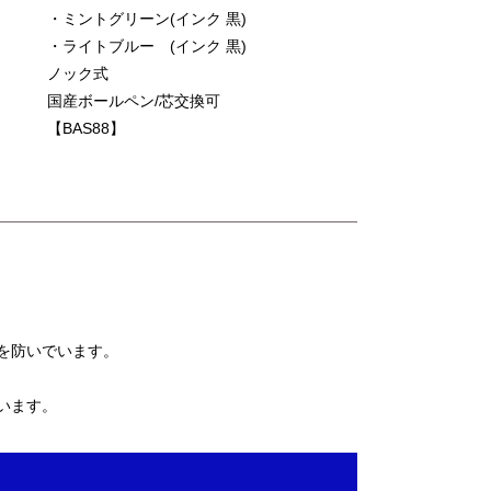
・ミントグリーン(インク 黒)
・ライトブルー (インク 黒)
ノック式
国産ボールペン/芯交換可
【BAS88】
を防いでいます。
います。