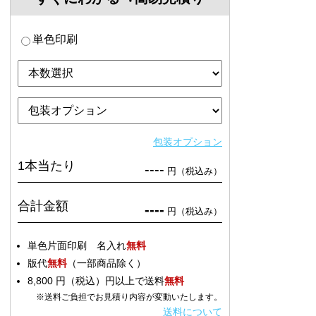
単色印刷
包装オプション
1本当たり
----
円（税込み）
合計金額
----
円（税込み）
単色片面印刷 名入れ
無料
版代
無料
（一部商品除く）
8,800 円（税込）円以上で送料
無料
※送料ご負担でお見積り内容が変動いたします。
送料について