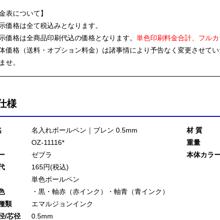
金表について】
示価格は全て税込みとなります。
示価格は全商品印刷代込の価格となります。
単色印刷料金合計、フルカ
体価格（送料・オプション料金）は諸事情により予告なく変更させてい
ませ。
仕様
名
名入れボールペン｜ブレン 0.5mm
材 質
OZ-11116*
重量
ー
ゼブラ
本体カラ
代
165円(税込)
単色ボールペン
色
・黒・軸赤（赤インク）・軸青（青インク）
種類
エマルジョンインク
径/芯径
0.5mm