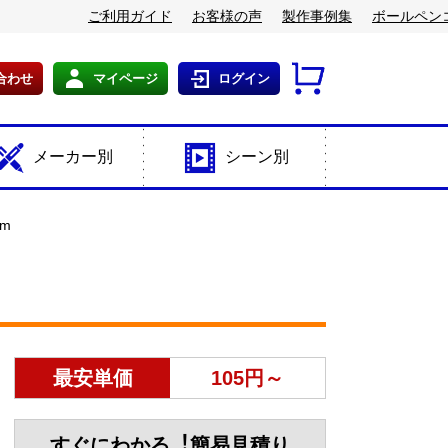
ご利用ガイド
お客様の声
製作事例集
ボールペン
合わせ
マイページ
ログイン
メーカー別
シーン別
m
最安単価
105円～
すぐにわかる︕簡易見積り