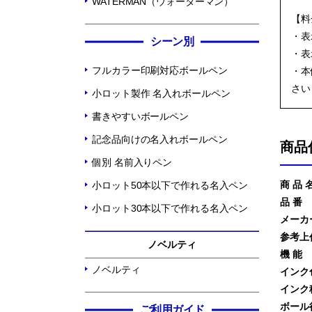
WATERMAN（ウォーターマン）
【料
・表
シーン別
・表
フルカラー印刷対応ボールペン
・本
さい
小ロット製作 名入れボールペン
書きやすいボールペン
記念品向けの名入れボールペン
商品
個別 名前入りペン
商 品 
小ロット50本以下で作れる名入ペン
品 番
小ロット30本以下で作れる名入ペン
メーカ
参考上
ノベルティ
機 能
ノベルティ
インク
インク
ボール
ご利用ガイド