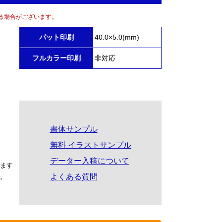
る場合がございます。
パット印刷
40.0×5.0(mm)
フルカラー印刷
非対応
書体サンプル
無料 イラストサンプル
データー入稿について
ます
よくある質問
。