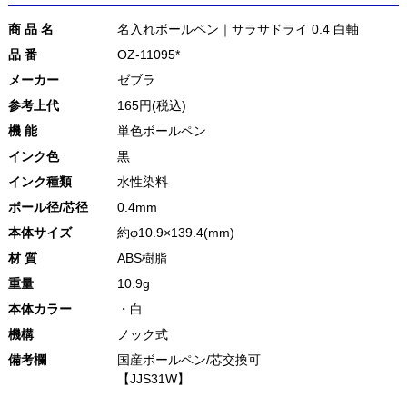
商 品 名
名入れボールペン｜サラサドライ 0.4 白軸
品 番
OZ-11095*
メーカー
ゼブラ
参考上代
165円(税込)
機 能
単色ボールペン
インク色
黒
インク種類
水性染料
ボール径/芯径
0.4mm
本体サイズ
約φ10.9×139.4(mm)
材 質
ABS樹脂
重量
10.9g
本体カラー
・白
機構
ノック式
備考欄
国産ボールペン/芯交換可
【JJS31W】