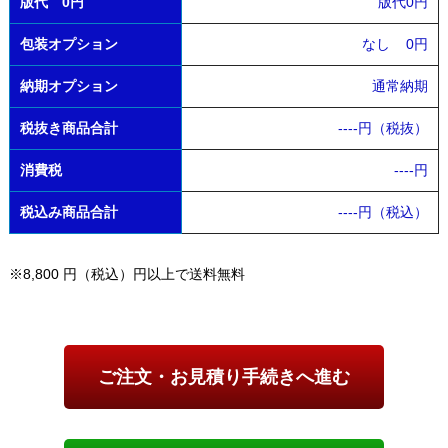
版代 0円
版代0円
包装オプション
なし
0円
納期オプション
通常納期
税抜き商品合計
----
円（税抜）
消費税
----
円
税込み商品合計
----
円（税込）
※8,800 円（税込）円以上で送料無料