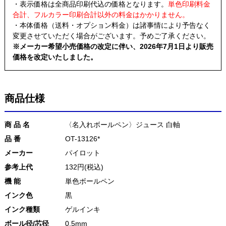
・表示価格は全商品印刷代込の価格となります。
単色印刷料金
合計、フルカラー印刷合計以外の料金はかかりません。
・本体価格（送料・オプション料金）は諸事情により予告なく
変更させていただく場合がございます。予めご了承ください。
※メーカー希望小売価格の改定に伴い、2026年7月1日より販売
価格を改定いたしました。
商品仕様
商 品 名
〈名入れボールペン〉ジュース 白軸
品 番
OT-13126*
メーカー
パイロット
参考上代
132円(税込)
機 能
単色ボールペン
インク色
黒
インク種類
ゲルインキ
ボール径/芯径
0.5mm