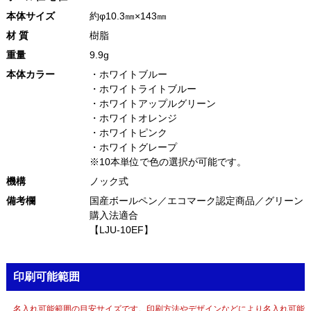
本体サイズ
約φ10.3㎜×143㎜
材 質
樹脂
重量
9.9g
本体カラー
・ホワイトブルー
・ホワイトライトブルー
・ホワイトアップルグリーン
・ホワイトオレンジ
・ホワイトピンク
・ホワイトグレープ
※10本単位で色の選択が可能です。
機構
ノック式
備考欄
国産ボールペン／エコマーク認定商品／グリーン
購入法適合
【LJU-10EF】
印刷可能範囲
名入れ可能範囲の目安サイズです。印刷方法やデザインなどにより名入れ可能