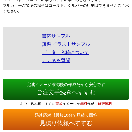
フルカラーご希望の場合はゴールド、シルバーの印刷はできませんご了承
ください。
書体サンプル
無料 イラストサンプル
データー入稿について
よくある質問
完成イメージ確認後の作成だから安心です
ご注文手続きへすすむ
お申し込み後、すぐに
完成
イメージを
無料
作成︕
修正無料
迅速応対︕最短10分で見積り回答
見積り依頼へすすむ