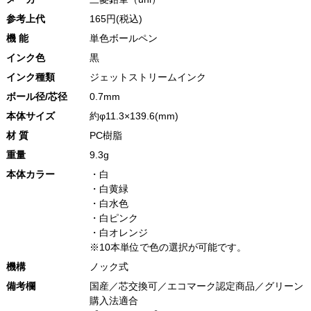
参考上代
165円(税込)
機 能
単色ボールペン
インク色
黒
インク種類
ジェットストリームインク
ボール径/芯径
0.7mm
本体サイズ
約φ11.3×139.6(mm)
材 質
PC樹脂
重量
9.3g
本体カラー
・白
・白黄緑
・白水色
・白ピンク
・白オレンジ
※10本単位で色の選択が可能です。
機構
ノック式
備考欄
国産／芯交換可／エコマーク認定商品／グリーン
購入法適合