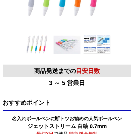
商品発送までの
目安日数
3 ～ 5 営業日
おすすめポイント
名入れボールペンに断トツお勧めの人気ボールペン
ジェットストリーム 白軸 0.7mm
最短3日
で納品
特急料金無料