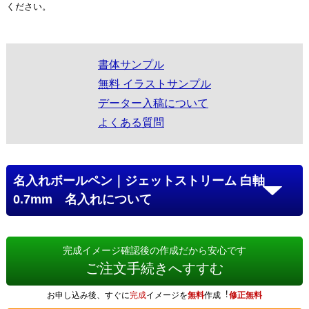
ください。
書体サンプル
無料 イラストサンプル
データー入稿について
よくある質問
名入れボールペン｜ジェットストリーム 白軸
0.7mm 名入れについて
完成イメージ確認後の作成だから安心です
ご注文手続きへすすむ
お申し込み後、すぐに
完成
イメージを
無料
作成︕
修正無料