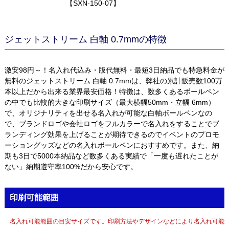
【SXN-150-07】
ジェットストリーム 白軸 0.7mmの特徴
激安98円～！名入れ代込み・版代無料・最短3日納品でも特急料金が
無料のジェットストリーム 白軸 0.7mmは、弊社の累計販売数100万
本以上だから出来る業界最安価格！特徴は、数多くあるボールペン
の中でも比較的大きな印刷サイズ（最大横幅50mm・立幅 6mm）
で、オリジナリティを出せる名入れが可能な白軸ボールペンなの
で、ブランドロゴや会社ロゴをフルカラーで名入れをすることでブ
ランディング効果を上げることが期待できるのでイベントのプロモ
ーショングッズなどの名入れボールペンにおすすめです。また、納
期も3日で5000本納品など数多くある実績で「一度も遅れたことが
ない」納期遵守率100%だから安心です。
印刷可能範囲
名入れ可能範囲の目安サイズです。印刷方法やデザインなどにより名入れ可能