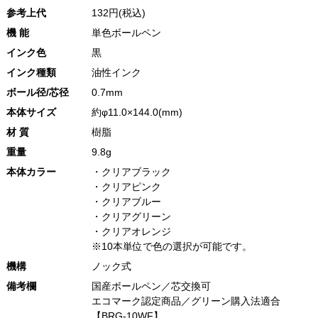
参考上代
132円(税込)
機 能
単色ボールペン
インク色
黒
インク種類
油性インク
ボール径/芯径
0.7mm
本体サイズ
約φ11.0×144.0(mm)
材 質
樹脂
重量
9.8g
本体カラー
・クリアブラック
・クリアピンク
・クリアブルー
・クリアグリーン
・クリアオレンジ
※10本単位で色の選択が可能です。
機構
ノック式
備考欄
国産ボールペン／芯交換可
エコマーク認定商品／グリーン購入法適合
【BRG-10WF】