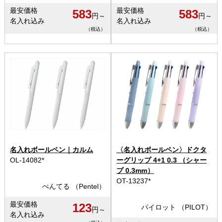
最安価格
最安価格
583
583
円～
円～
名入れ込み
名入れ込み
（税込）
（税込）
名入れボールペン｜カルム
〈名入れボールペン〉ドクタ
OL-14082*
ーグリップ 4+1 0.3 （シャー
プ 0.3mm）
OT-13237*
ぺんてる （Pentel）
最安価格
123
パイロット （PILOT）
円～
名入れ込み