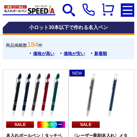
小ロット30本以下で作れる名入ペン
184
商品掲載数
件
価格が高い
価格が安い
新着順
NEW
SALE
フルカラー
SALE
名入れボールペン｜タッチペ
〈レーザー彫刻名入れ〉メタ