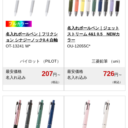
フルカラー
名入れボールペン｜ジェット
名入れボールペン｜フリクシ
ストリーム 4&1 0.5 NEWカ
ョン シナジーノック0.4 白軸
ラー
OT-13241 W*
OU-12055C*
パイロット （PILOT）
三菱鉛筆 （uni）
最安価格
最安価格
207
726
円～
円～
名入れ込み
名入れ込み
（税込）
（税込）