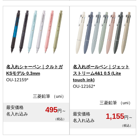
名入れシャーペン｜クルトガ
名入れボールペン｜ジェット
KSモデル 0.3mm
ストリーム4&1 0.5 (Lite
OU-12159*
touch ink)
OU-12162*
三菱鉛筆 （uni）
三菱鉛筆 （uni）
最安価格
495
円～
名入れ込み
最安価格
1,155
円～
（税込）
名入れ込み
（税込）