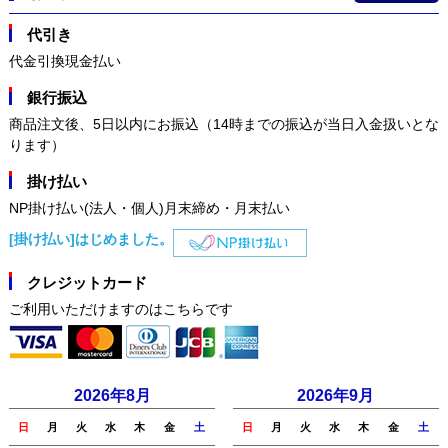
代引き
代金引換現金払い
銀行振込
商品注文後、5日以内にお振込（14時までの振込が当日入金扱いとな
ります）
掛け払い
NP掛け払い(法人・個人)月末締め・月末払い
[掛け払い]はじめました。
クレジットカード
ご利用いただけますのはこちらです
2026年8月
2026年9月
日
月
火
水
木
金
土
日
月
火
水
木
金
土