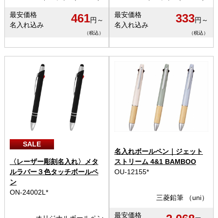
最安価格
最安価格
461
333
円～
円～
名入れ込み
名入れ込み
（税込）
（税込）
SALE
名入れボールペン｜ジェット
〈レーザー彫刻名入れ〉メタ
ストリーム 4&1 BAMBOO
ルラバー３色タッチボールペ
OU-12155*
ン
ON-24002L*
三菱鉛筆 （uni）
最安価格
オリジナルボールペン