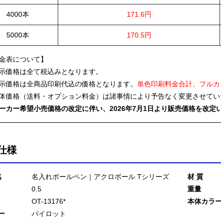
4000本
171.6円
5000本
170.5円
金表について】
示価格は全て税込みとなります。
示価格は全商品印刷代込の価格となります。
単色印刷料金合計、フルカ
体価格（送料・オプション料金）は諸事情により予告なく変更させてい
ーカー希望小売価格の改定に伴い、2026年7月1日より販売価格を改定
仕様
名
名入れボールペン｜アクロボール Tシリーズ
材 質
0.5
重量
OT-13176*
本体カラ
ー
パイロット