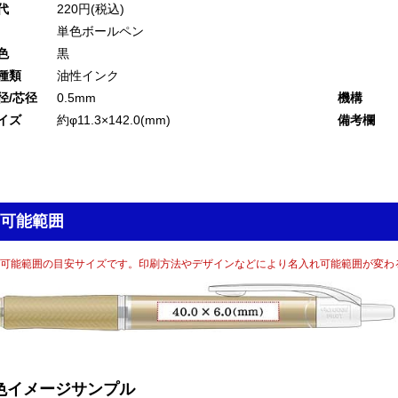
代
220円(税込)
単色ボールペン
色
黒
種類
油性インク
径/芯径
0.5mm
機構
イズ
約φ11.3×142.0(mm)
備考欄
可能範囲
可能範囲の目安サイズです。印刷方法やデザインなどにより名入れ可能範囲が変わ
色イメージサンプル