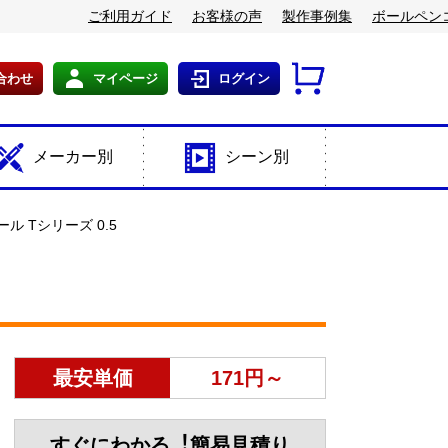
ご利用ガイド
お客様の声
製作事例集
ボールペン
合わせ
マイページ
ログイン
メーカー別
シーン別
 Tシリーズ 0.5
最安単価
171円～
すぐにわかる︕簡易見積り