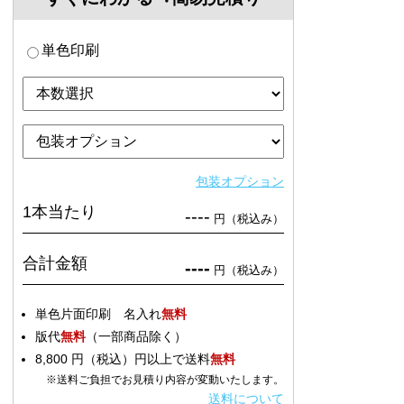
単色印刷
包装オプション
1本当たり
----
円（税込み）
合計金額
----
円（税込み）
単色片面印刷 名入れ
無料
版代
無料
（一部商品除く）
8,800 円（税込）円以上で送料
無料
※送料ご負担でお見積り内容が変動いたします。
送料について