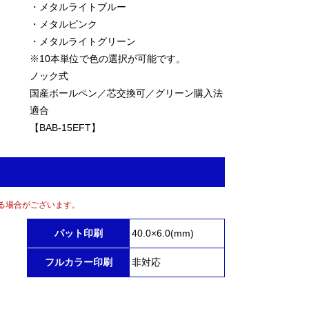
・メタルライトブルー
・メタルピンク
・メタルライトグリーン
※10本単位で色の選択が可能です。
ノック式
国産ボールペン／芯交換可／グリーン購入法
適合
【BAB-15EFT】
る場合がございます。
パット印刷
40.0×6.0(mm)
フルカラー印刷
非対応