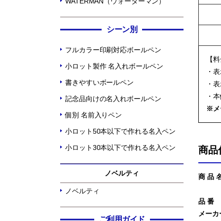
WATERMAN（ウォーターマン）
シーン別
フルカラー印刷対応ボールペン
【料
小ロット製作 名入れボールペン
・表
書きやすいボールペン
・表
・本
記念品向けの名入れボールペン
※メ
個別 名前入りペン
小ロット50本以下で作れる名入ペン
小ロット30本以下で作れる名入ペン
商品
ノベルティ
商 品 
ノベルティ
品 番
メーカ
ご利用ガイド