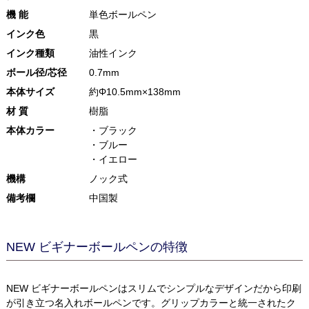
機 能
単色ボールペン
インク色
黒
インク種類
油性インク
ボール径/芯径
0.7mm
本体サイズ
約Φ10.5mm×138mm
材 質
樹脂
本体カラー
・ブラック
・ブルー
・イエロー
機構
ノック式
備考欄
中国製
NEW ビギナーボールペンの特徴
NEW ビギナーボールペンはスリムでシンプルなデザインだから印刷
が引き立つ名入れボールペンです。グリップカラーと統一されたク