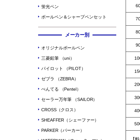
6
蛍光ペン
ボールペン＆シャープペンセット
7
8
メーカー別
9
オリジナルボールペン
三菱鉛筆 （uni）
1
パイロット （PILOT）
1
ゼブラ （ZEBRA）
2
ぺんてる （Pentel）
3
セーラー万年筆 （SAILOR）
CROSS（クロス）
4
SHEAFFER（シェーファー）
5
PARKER（パーカー）
【料