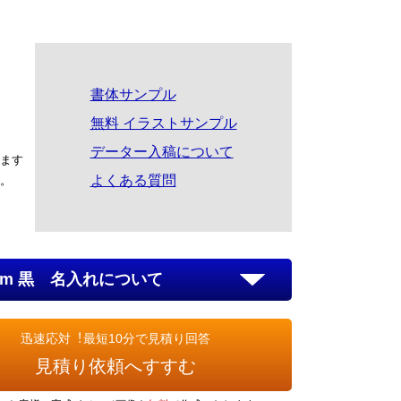
書体サンプル
無料 イラストサンプル
データー入稿について
ます
よくある質問
。
mm 黒 名入れについて
迅速応対︕最短10分で見積り回答
見積り依頼へすすむ