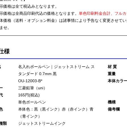
示価格は全て税込みとなります。
示価格は全商品印刷代込の価格となります。
単色印刷料金合計、フルカ
体価格（送料・オプション料金）は諸事情により予告なく変更させてい
ませ。
仕様
名
名入れボールペン｜ジェットストリーム ス
材 質
タンダード 0.7mm 黒
重量
OU-12003-B*
本体カラ
ー
三菱鉛筆（uni）
代
165円(税込)
単色ボールペン
機構
色
本体色：黒（黒インク）赤（赤インク）青
備考欄
（青インク）
種類
ジェットストリームインク