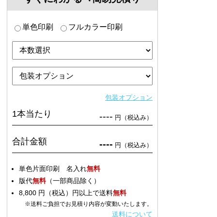
単色印刷
フルカラー印刷
包装オプション
1本当たり
----
円（税込み）
合計金額
----
円（税込み）
単色片面印刷 名入れ
無料
版代
無料
（一部商品除く）
8,800 円（税込）円以上で送料
無料
※送料ご負担でお見積り内容が変動いたします。
送料について