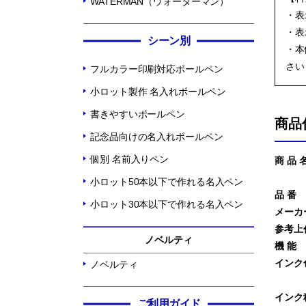
WATERMAN（ウォーターマン）
・表
・表
シーン別
・本
さい
フルカラー印刷対応ボールペン
小ロット製作 名入れボールペン
書きやすいボールペン
商品
記念品向けの名入れボールペン
個別 名前入りペン
商 品 
小ロット50本以下で作れる名入ペン
品 番
小ロット30本以下で作れる名入ペン
メーカ
参考上
ノベルティ
機 能
インク
ノベルティ
インク
ご利用ガイド