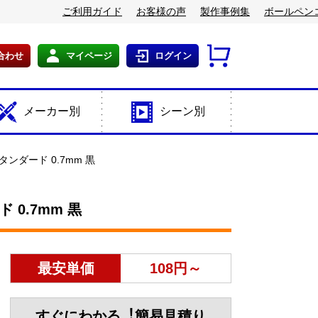
ご利用ガイド
お客様の声
製作事例集
ボールペン
合わせ
マイページ
ログイン
メーカー別
シーン別
ダード 0.7mm 黒
0.7mm 黒
最安単価
108円～
すぐにわかる︕簡易見積り