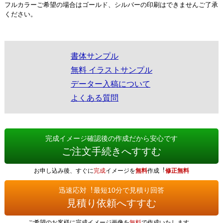
フルカラーご希望の場合はゴールド、シルバーの印刷はできませんご了承
ください。
書体サンプル
無料 イラストサンプル
データー入稿について
よくある質問
完成イメージ確認後の作成だから安心です
ご注文手続きへすすむ
お申し込み後、すぐに
完成
イメージを
無料
作成︕
修正無料
迅速応対︕最短10分で見積り回答
見積り依頼へすすむ
ご希望のお客様に完成イメージ画像を
無料
で作成いたします。