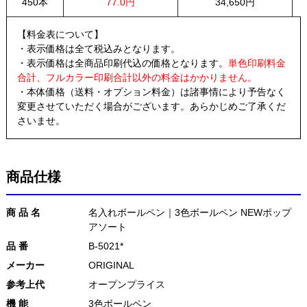
450本
77.0円
34,650円
【料金表について】
・表示価格は全て税込みとなります。
・表示価格は全商品印刷代込の価格となります。
単色印刷料金
合計、フルカラー印刷合計以外の料金はかかりません。
・本体価格（送料・オプション料金）は諸事情により予告なく
変更させていただく場合がございます。あらかじめご了承くだ
さいませ。
商品仕様
商 品 名
名入れボールペン｜3色ボールペン NEWポップ
アソート
品 番
B-5021*
メーカー
ORIGINAL
参考上代
オープンプライス
機 能
3色ボールペン