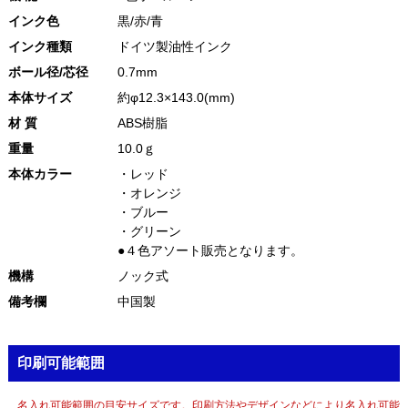
インク色
黒/赤/青
インク種類
ドイツ製油性インク
ボール径/芯径
0.7mm
本体サイズ
約φ12.3×143.0(mm)
材 質
ABS樹脂
重量
10.0ｇ
本体カラー
・レッド
・オレンジ
・ブルー
・グリーン
●４色アソート販売となります。
機構
ノック式
備考欄
中国製
印刷可能範囲
名入れ可能範囲の目安サイズです。印刷方法やデザインなどにより名入れ可能