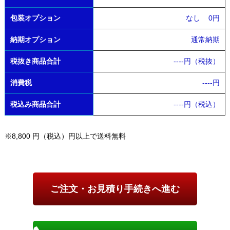
包装オプション
なし
0円
納期オプション
通常納期
税抜き商品合計
----
円（税抜）
消費税
----
円
税込み商品合計
----
円（税込）
※8,800 円（税込）円以上で送料無料