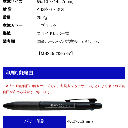
本体サイズ
約φ13.7×148.7(mm)
材 質
ABS樹脂・塗装
重量
25.2g
本体カラー
・ブラック
機構
スライドレバー式
備考欄
国産ボールペン/芯交換可/消しゴム
【MSXE5-2005-07】
印刷可能範囲
名入れ可能範囲の目安サイズです。印刷方法やデザインなどにより名入れ可能
範囲が変わる場合がございます。
パット印刷
40.0×6.0(mm)