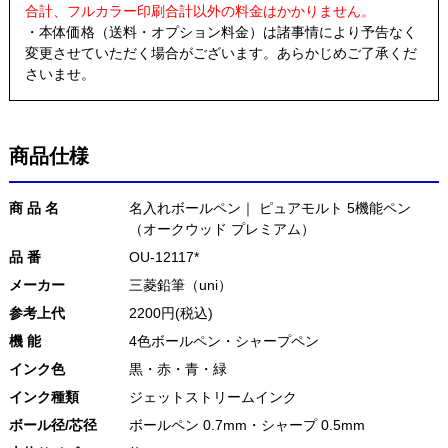
合計、フルカラー印刷合計以外の料金はかかりません。
・本体価格（送料・オプション料金）は諸事情により予告なく
変更させていただく場合がございます。あらかじめご了承くだ
さいませ。
商品仕様
商 品 名
名入れボールペン｜ ピュアモルト 5機能ペン
（オークウッド プレミアム）
品 番
OU-12117*
メーカー
三菱鉛筆（uni）
参考上代
2200円(税込)
機 能
4色ボールペン・シャープペン
インク色
黒・赤・青・緑
インク種類
ジェットストリームインク
ボール径/芯径
ボールペン 0.7mm・シャープ 0.5mm