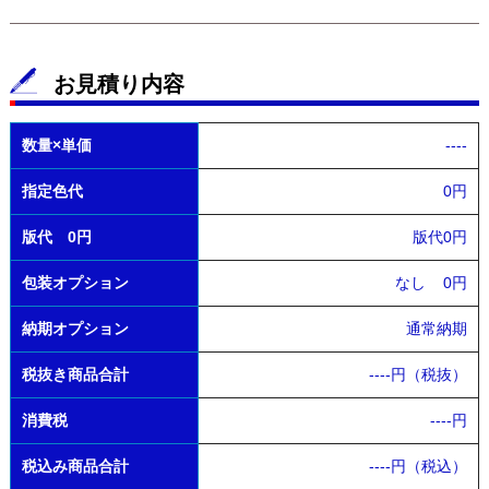
お見積り内容
数量×単価
----
指定色代
0円
版代 0円
版代0円
包装オプション
なし
0円
納期オプション
通常納期
税抜き商品合計
----
円（税抜）
消費税
----
円
税込み商品合計
----
円（税込）