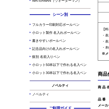
WATERMAN（ウォーターマン）
シーン別
フルカラー印刷対応ボールペン
【料
小ロット製作 名入れボールペン
・表
書きやすいボールペン
・表
・本
記念品向けの名入れボールペン
※メ
個別 名前入りペン
小ロット50本以下で作れる名入ペン
小ロット30本以下で作れる名入ペン
商品
ノベルティ
商 品 
ノベルティ
品 番
メーカ
ご利用ガイド