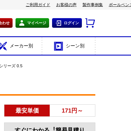
ご利用ガイド
お客様の声
製作事例集
ボールペン
合わせ
マイページ
ログイン
メーカー別
シーン別
リーズ 0.5
最安単価
171円～
すぐにわかる︕簡易見積り