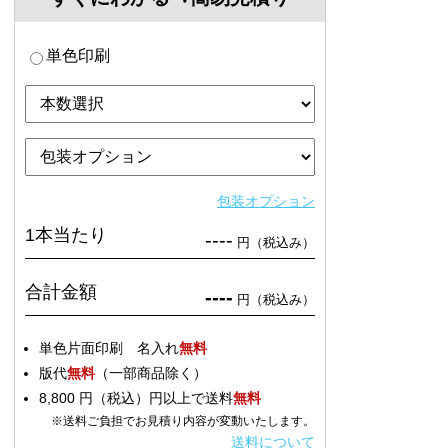
単色印刷
包装オプション
1本当たり
----
円（税込み）
合計金額
----
円（税込み）
単色片面印刷 名入れ
無料
版代
無料
（一部商品除く）
8,800 円（税込）円以上で送料
無料
※送料ご負担でお見積り内容が変動いたします。
送料について