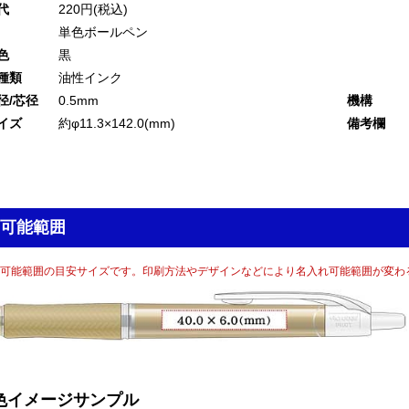
代
220円(税込)
単色ボールペン
色
黒
種類
油性インク
径/芯径
0.5mm
機構
イズ
約φ11.3×142.0(mm)
備考欄
可能範囲
可能範囲の目安サイズです。印刷方法やデザインなどにより名入れ可能範囲が変わ
色イメージサンプル