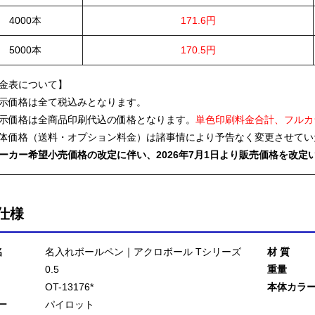
4000本
171.6円
5000本
170.5円
金表について】
示価格は全て税込みとなります。
示価格は全商品印刷代込の価格となります。
単色印刷料金合計、フルカ
体価格（送料・オプション料金）は諸事情により予告なく変更させてい
ーカー希望小売価格の改定に伴い、2026年7月1日より販売価格を改定
仕様
名
名入れボールペン｜アクロボール Tシリーズ
材 質
0.5
重量
OT-13176*
本体カラ
ー
パイロット