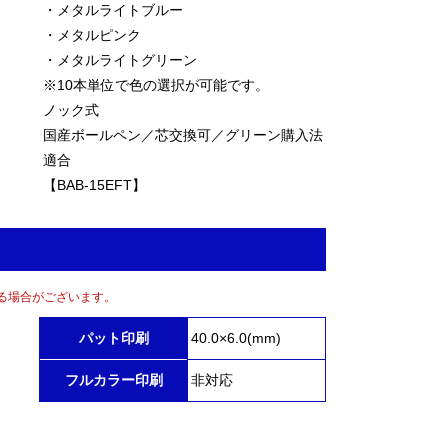
・メタルライトブルー
・メタルピンク
・メタルライトグリーン
※10本単位で色の選択が可能です。
ノック式
国産ボールペン／芯交換可／グリーン購入法
適合
【BAB-15EFT】
る場合がございます。
パット印刷
40.0×6.0(mm)
フルカラー印刷
非対応