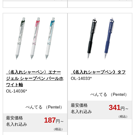
〈名入れシャーペン〉エナー
《名入れシャープペン》タフ
ジェル シャープペン パールホ
OL-14033*
ワイト軸
OL-14036*
ぺんてる （Pentel）
最安価格
341
ぺんてる （Pentel）
円～
名入れ込み
（税込）
最安価格
187
円～
名入れ込み
（税込）