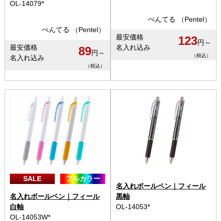
OL-14079*
ぺんてる （Pentel）
ぺんてる （Pentel）
最安価格
123
円～
最安価格
名入れ込み
89
円～
（税込）
名入れ込み
（税込）
SALE
フルカラー
名入れボールペン｜フィール
名入れボールペン｜フィール
黒軸
白軸
OL-14053*
OL-14053W*