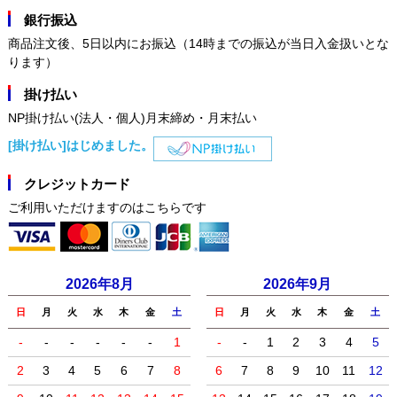
銀行振込
商品注文後、5日以内にお振込（14時までの振込が当日入金扱いとな
ります）
掛け払い
NP掛け払い(法人・個人)月末締め・月末払い
[掛け払い]はじめました。
クレジットカード
ご利用いただけますのはこちらです
2026年8月
2026年9月
日
月
火
水
木
金
土
日
月
火
水
木
金
土
-
-
-
-
-
-
1
-
-
1
2
3
4
5
2
3
4
5
6
7
8
6
7
8
9
10
11
12