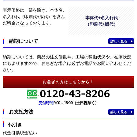
表示価格は一部を除き、本体名、
名入れ代（印刷代+版代）を含ん
本体代+名入れ代
だ料金となっております。
（印刷代+版代）
納期について
詳しく見る
納期については、商品の注文個数や、工場の稼働状況や、在庫状況
にもよりますので、お急ぎな場合は必ずお電話でお問い合わせくだ
さい。
お急ぎの方はこちらから！
受付時間
9:00～18:00（土日祝除く）
お支払方法
詳しく見る
代引き
代金引換現金払い