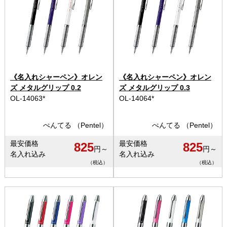
《名入れシャーペン》オレン
《名入れシャーペン》オレン
ズ メタルグリップ 0.2
ズ メタルグリップ 0.3
OL-14063*
OL-14064*
ぺんてる （Pentel）
ぺんてる （Pentel）
最安価格
最安価格
825
825
円～
円～
名入れ込み
名入れ込み
（税込）
（税込）