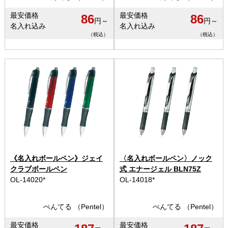
最安価格
最安価格
86
86
円～
円～
名入れ込み
名入れ込み
（税込）
（税込）
《名入れボールペン》ジェイ
〈名入れボールペン〉ノック
クラブボールペン
式 エナージェル BLN75Z
OL-14020*
OL-14018*
ぺんてる （Pentel）
ぺんてる （Pentel）
最安価格
最安価格