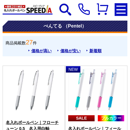
ぺんてる （Pentel）
27
商品掲載数
件
価格が高い
価格が安い
新着順
NEW
SALE
フルカラー
名入れボールペン｜フローチ
ューン 0.5 名入用白軸
名入れボールペン｜フィール