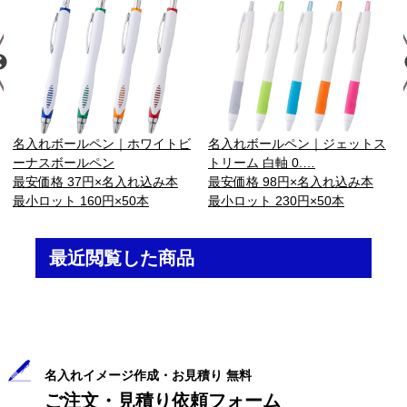
名入れボールペン｜ホワイトビ
名入れボールペン｜ジェットス
ーナスボールペン
トリーム 白軸 0.…
最安価格 37円×名入れ込み本
最安価格 98円×名入れ込み本
最小ロット 160円×50本
最小ロット 230円×50本
最近閲覧した商品
名入れイメージ作成・お見積り 無料
ご注文・見積り依頼フォーム