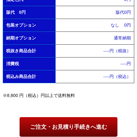
版代 0円
版代0円
包装オプション
なし
0円
納期オプション
通常納期
税抜き商品合計
----
円（税抜）
消費税
----
円
税込み商品合計
----
円（税込）
※8,800 円（税込）円以上で送料無料