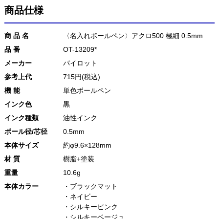
商品仕様
商 品 名
〈名入れボールペン〉アクロ500 極細 0.5mm
品 番
OT-13209*
メーカー
パイロット
参考上代
715円(税込)
機 能
単色ボールペン
インク色
黒
インク種類
油性インク
ボール径/芯径
0.5mm
本体サイズ
約φ9.6×128mm
材 質
樹脂+塗装
重量
10.6g
本体カラー
・ブラックマット
・ネイビー
・シルキーピンク
・シルキーベージュ