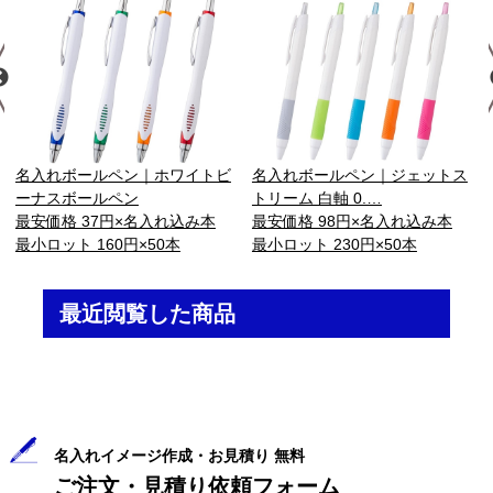
名入れボールペン｜ホワイトビ
名入れボールペン｜ジェットス
ーナスボールペン
トリーム 白軸 0.…
最安価格 37円×名入れ込み本
最安価格 98円×名入れ込み本
最小ロット 160円×50本
最小ロット 230円×50本
最近閲覧した商品
名入れイメージ作成・お見積り 無料
ご注文・見積り依頼フォーム