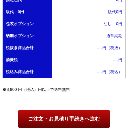
版代 0円
版代0円
包装オプション
なし
0円
納期オプション
通常納期
税抜き商品合計
----
円（税抜）
消費税
----
円
税込み商品合計
----
円（税込）
※8,800 円（税込）円以上で送料無料