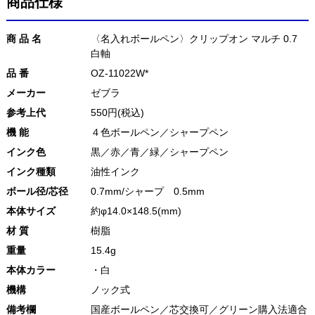
商品仕様
商 品 名
〈名入れボールペン〉クリップオン マルチ 0.7
白軸
品 番
OZ-11022W*
メーカー
ゼブラ
参考上代
550円(税込)
機 能
４色ボールペン／シャープペン
インク色
黒／赤／青／緑／シャープペン
インク種類
油性インク
ボール径/芯径
0.7mm/シャープ 0.5mm
本体サイズ
約φ14.0×148.5(mm)
材 質
樹脂
重量
15.4g
本体カラー
・白
機構
ノック式
備考欄
国産ボールペン／芯交換可／グリーン購入法適合