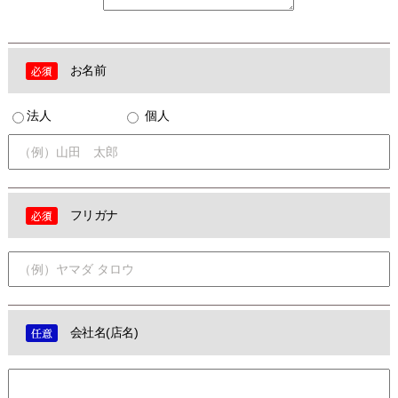
お名前
法人
個人
フリガナ
会社名(店名)