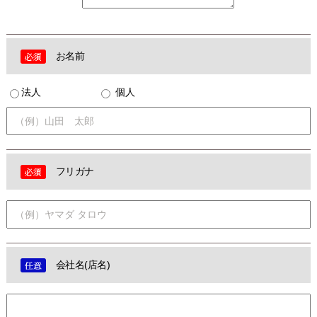
お名前
法人
個人
フリガナ
会社名(店名)