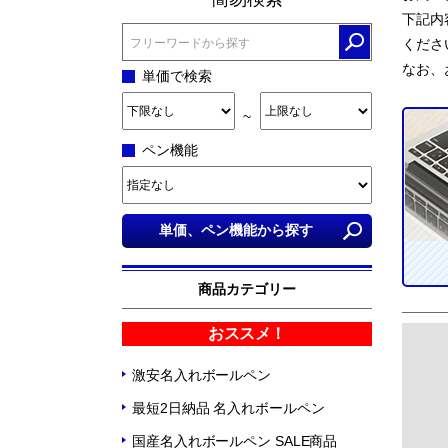
下記内
くださ
なお、
単価で検索
~
ペン機能
商品カテゴリー
おススメ！
激安名入れボールペン
最短2日納品 名入れボールペン
国産名入れボールペン SALE商品