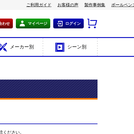
ご利用ガイド
お客様の声
製作事例集
ボールペン
合わせ
マイページ
ログイン
メーカー別
シーン別
読ください。