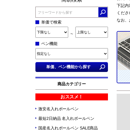
下記内
くださ
なお、
単価で検索
~
ペン機能
商品カテゴリー
おススメ！
激安名入れボールペン
最短2日納品 名入れボールペン
国産名入れボールペン SALE商品