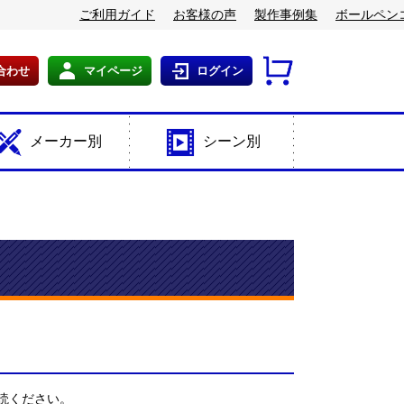
ご利用ガイド
お客様の声
製作事例集
ボールペン
合わせ
マイページ
ログイン
メーカー別
シーン別
読ください。