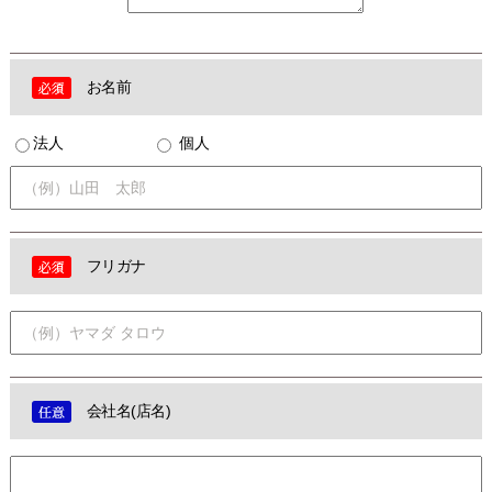
お名前
法人
個人
フリガナ
会社名(店名)