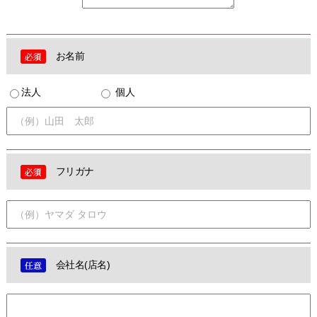
お名前
法人
個人
フリガナ
会社名(店名)