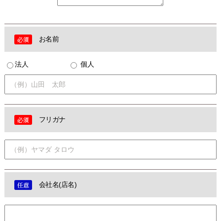
お名前
法人
個人
フリガナ
会社名(店名)