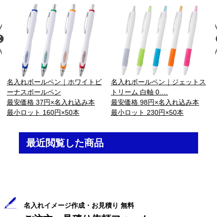
名入れボールペン｜ホワイトビ
名入れボールペン｜ジェットス
ーナスボールペン
トリーム 白軸 0.…
最安価格 37円×名入れ込み本
最安価格 98円×名入れ込み本
最小ロット 160円×50本
最小ロット 230円×50本
最近閲覧した商品
名入れイメージ作成・お見積り 無料