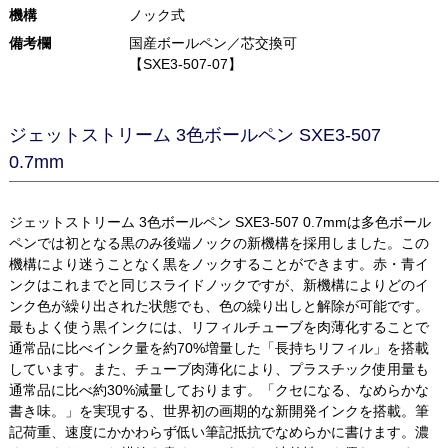
機構
ノック式
備考欄
国産ボールペン／芯交換可
【SXE3-507-07】
ジェットストリーム 3色ボールペン SXE3-507
0.7mm
ジェットストリーム 3色ボールペン SXE3-507 0.7mmは多色ボール
ペンでは初となる黒のみ後端ノックの新機構を採用しました。この
機構により迷うことなく黒をノックすることができます。赤・青イ
ンクはこれまでと同じスライドノックですが、新機構によりどのイ
ンク色が繰り出された状態でも、色の繰り出しと解除が可能です。
最もよく使う黒インクには、リフィルチューブを肉薄化することで
通常品に比べインク量を約70%増量した「長持ちリフィル」を搭載
しています。また、チューブ肉薄化により、プラスチック使用量も
通常品に比べ約30%減量しております。「クセになる、なめらかな
書き味。」を実現する、世界初の画期的な新開発インクを搭載。筆
記荷重、速度にかかわらず低い筆記抵抗でなめらかに書けます。濃