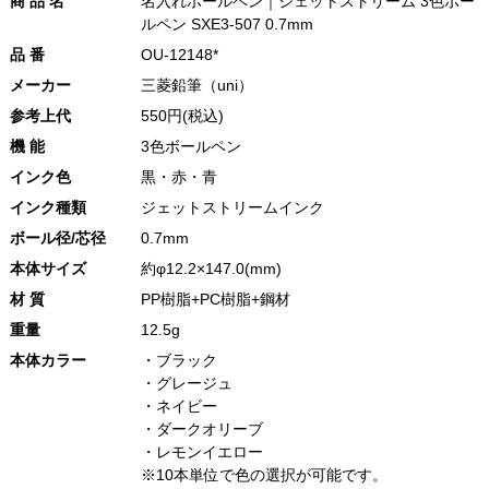
商 品 名
名入れボールペン｜ジェットストリーム 3色ボー
ルペン SXE3-507 0.7mm
品 番
OU-12148*
メーカー
三菱鉛筆（uni）
参考上代
550円(税込)
機 能
3色ボールペン
インク色
黒・赤・青
インク種類
ジェットストリームインク
ボール径/芯径
0.7mm
本体サイズ
約φ12.2×147.0(mm)
材 質
PP樹脂+PC樹脂+鋼材
重量
12.5g
本体カラー
・ブラック
・グレージュ
・ネイビー
・ダークオリーブ
・レモンイエロー
※10本単位で色の選択が可能です。