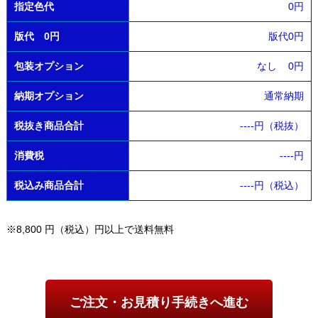
指定色代
0円
版代 0円
版代0円
包装オプション
なし
0円
納期オプション
通常納期
税抜き商品合計
----
円（税抜）
消費税
----
円
税込み商品合計
----
円（税込）
※8,800 円（税込）円以上で送料無料