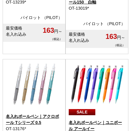
OT-13239*
ール150 白軸
OT-13019*
パイロット （PILOT）
パイロット （PILOT）
最安価格
163
円～
名入れ込み
最安価格
163
円～
（税込）
名入れ込み
（税込）
SALE
名入れボールペン｜アクロボ
ール Tシリーズ 0.5
名入れボールペン｜ユニボー
OT-13176*
ル アールイー