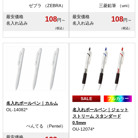
ゼブラ （ZEBRA）
三菱鉛筆 （uni）
最安価格
最安価格
108
108
円～
円～
名入れ込み
名入れ込み
（税込）
（税込）
SALE
フルカラー
名入れボールペン｜カルム
OL-14082*
名入れボールペン｜ジェット
ストリーム スタンダード
0.5mm
ぺんてる （Pentel）
OU-12074*
最安価格