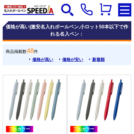
価格が高い|激安名入れボールペン,小ロット50本以下で作
れる名入ペン：
48
商品掲載数
件
価格が高い
価格が安い
新着順
フルカラー
フルカラー