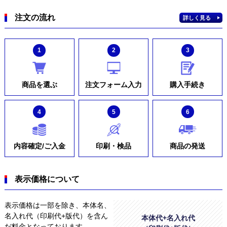
注文の流れ
詳しく見る
1
2
3
商品を選ぶ
注文フォーム入力
購入手続き
4
5
6
内容確定/ご入金
印刷・検品
商品の発送
表示価格について
表示価格は一部を除き、本体名、
名入れ代（印刷代+版代）を含ん
本体代+名入れ代
だ料金となっております。