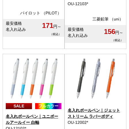
OU-12103*
パイロット （PILOT）
三菱鉛筆 （uni）
最安価格
171
円～
名入れ込み
最安価格
156
円～
（税込）
名入れ込み
（税込）
SALE
フルカラー
名入れボールペン｜ジェット
名入れボールペン｜ユニボー
ストリーム ラバーボディ
ルアールイー 白軸
OU-12002*
OU-12102*