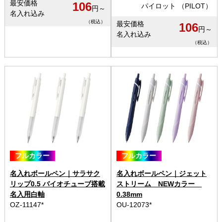
最安価格
106
パイロット （PILOT）
円～
名入れ込み
（税込）
最安価格
106
円～
名入れ込み
（税込）
フルカラー
フルカラー
名入れボールペン｜サラサク
名入れボールペン｜ジェット
リップ0.5 バイオチューブ搭載
ストリーム NEWカラー
名入用白軸
0.38mm
OZ-11147*
OU-12073*