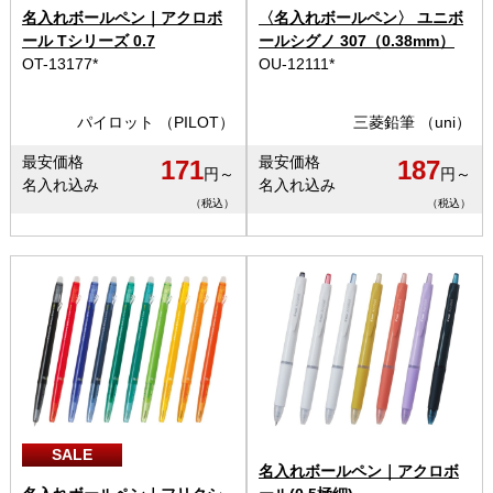
名入れボールペン｜アクロボ
〈名入れボールペン〉 ユニボ
ール Tシリーズ 0.7
ールシグノ 307（0.38mm）
OT-13177*
OU-12111*
パイロット （PILOT）
三菱鉛筆 （uni）
最安価格
最安価格
171
187
円～
円～
名入れ込み
名入れ込み
（税込）
（税込）
SALE
名入れボールペン｜アクロボ