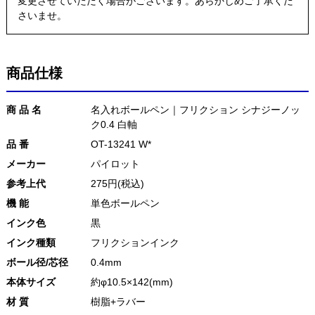
変更させていただく場合がございます。あらかじめご了承くだ
さいませ。
商品仕様
商 品 名
名入れボールペン｜フリクション シナジーノッ
ク0.4 白軸
品 番
OT-13241 W*
メーカー
パイロット
参考上代
275円(税込)
機 能
単色ボールペン
インク色
黒
インク種類
フリクションインク
ボール径/芯径
0.4mm
本体サイズ
約φ10.5×142(mm)
材 質
樹脂+ラバー