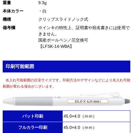
重量
9.3g
本体カラー
・白
機構
クリップスライドノック式
備考欄
※インキの特性上、証明書や宛名書きには使用で
きません。
国産ボールペン／芯交換可
【LFSK-14-WBA】
印刷可能範囲
名入れ可能範囲の目安サイズです。印刷方法やデザインなどにより名入れ可能
範囲が変わる場合がございます。
パット印刷
45.0×4.0（ｍｍ）
フルカラー印刷
45.0×4.0（ｍｍ）