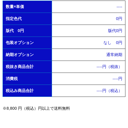
数量×単価
----
指定色代
0円
版代 0円
版代0円
包装オプション
なし
0円
納期オプション
通常納期
税抜き商品合計
----
円（税抜）
消費税
----
円
税込み商品合計
----
円（税込）
※8,800 円（税込）円以上で送料無料