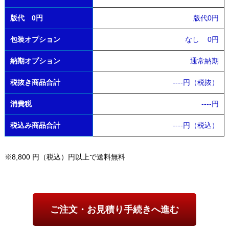
版代 0円
版代0円
包装オプション
なし
0円
納期オプション
通常納期
税抜き商品合計
----
円（税抜）
消費税
----
円
税込み商品合計
----
円（税込）
※8,800 円（税込）円以上で送料無料