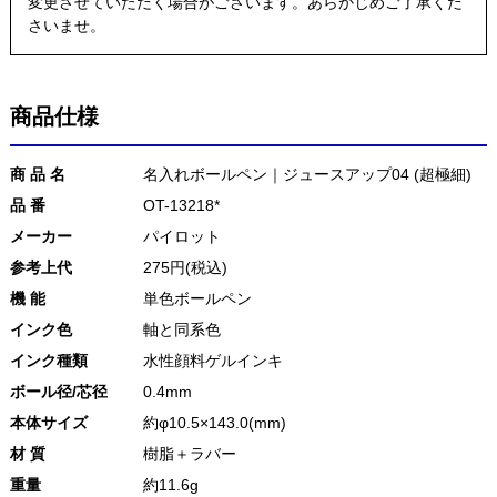
変更させていただく場合がございます。あらかじめご了承くだ
さいませ。
商品仕様
商 品 名
名入れボールペン｜ジュースアップ04 (超極細)
品 番
OT-13218*
メーカー
パイロット
参考上代
275円(税込)
機 能
単色ボールペン
インク色
軸と同系色
インク種類
水性顔料ゲルインキ
ボール径/芯径
0.4mm
本体サイズ
約φ10.5×143.0(mm)
材 質
樹脂＋ラバー
重量
約11.6g