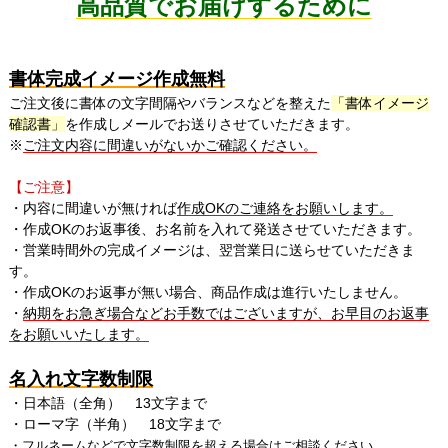
高品質でお届けするために
書体完成イメージ作成無料
ご注文後に書体の文字間隔やバランスなどを整えた
「書体イメージ
確認書」
を作成しメールでお送りさせていただきます。
※
ご注文内容に間違いがないかご確認ください。
【ご注意】
・内容に間違いが無ければ
作成OKのご連絡をお願いします。
・作成OKのお返事後、お名前を入れて発送させていただきます。
・営業時間外の完成イメージは、翌営業日に送らせていただきま
す。
・作成OKのお返事が無い場合、商品作成は進行いたしません。
・
納期をお急ぎ場合などお手数ではございますが、お早目のお返事
をお願いいたします。
名入れ文字数制限
・日本語（全角） 13文字まで
・ローマ字（半角） 18文字まで
・フルネームなどで
文字数制限を超える場合はご相談ください。