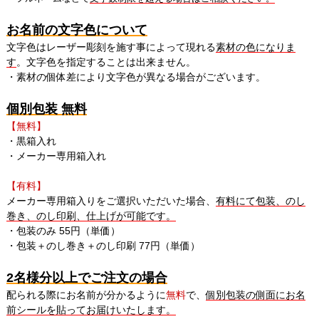
お名前の文字色について
文字色はレーザー彫刻を施す事によって現れる
素材の色になりま
す
。文字色を指定することは出来ません。
・素材の個体差により文字色が異なる場合がございます。
個別包装 無料
【無料】
・黒箱入れ
・メーカー専用箱入れ
【有料】
メーカー専用箱入りをご選択いただいた場合、
有料にて包装、のし
巻き、のし印刷、仕上げが可能です。
・包装のみ 55円（単価）
・包装＋のし巻き＋のし印刷 77円（単価）
2名様分以上でご注文の場合
配られる際にお名前が分かるように
無料
で、
個別包装の側面にお名
前シールを貼ってお届けいたします。