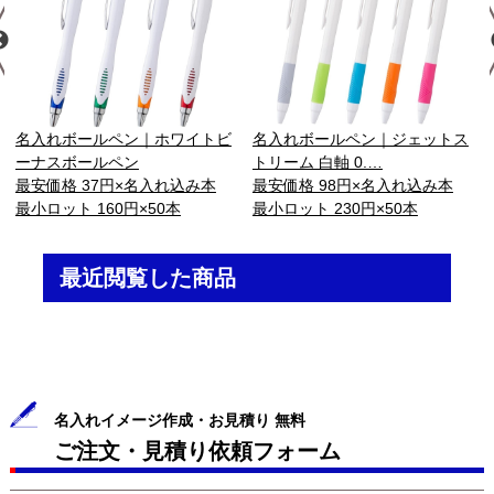
名入れボールペン｜ホワイトビ
名入れボールペン｜ジェットス
ーナスボールペン
トリーム 白軸 0.…
最安価格 37円×名入れ込み本
最安価格 98円×名入れ込み本
最小ロット 160円×50本
最小ロット 230円×50本
最近閲覧した商品
名入れイメージ作成・お見積り 無料
ご注文・見積り依頼フォーム