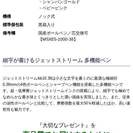
・シャンパンゴールド
・ベビーピンク
機構
ノック式
標準個包装
黒箱入り
備考欄
国産ボールペン／芯交換可
【MSXE5-1000-38】
細字が書けるジェットストリーム 多機能ペン
ジェットストリーム4&10.38は小さな文字を書くのに最適な極細径
0.38mmの4色ボールペンとシャープペン機能を搭載した多機能ペンで
す。超・低摩擦ジェットストリームインクの搭載により、細字でも極めて
なめらかな書き味とくっきりとした濃い描線を実現しました。また、従来
の油性ボールペンと比較して、摩擦係数を最大50％軽減したほか、高い速
乾性も魅力です。
『大切なプレゼント』を