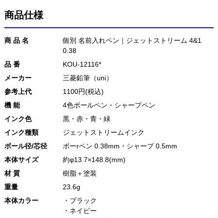
商品仕様
商 品 名
個別 名前入れペン｜ジェットストリーム 4&1
0.38
品 番
KOU-12116*
メーカー
三菱鉛筆（uni）
参考上代
1100円(税込)
機 能
4色ボールペン・シャープペン
インク色
黒・赤・青・緑
インク種類
ジェットストリームインク
ボール径/芯径
ボーrペン 0.38mm・シャープ 0.5mm
本体サイズ
約φ13.7×148.8(mm)
材 質
樹脂＋塗装
重量
23.6g
本体カラー
・ブラック
・ネイビー