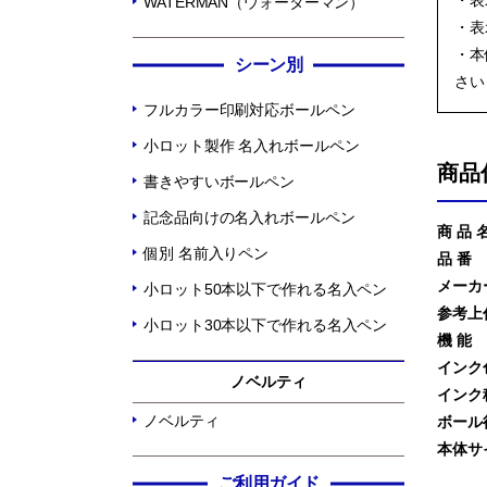
・表
WATERMAN（ウォーターマン）
・表
・本
シーン別
さい
フルカラー印刷対応ボールペン
小ロット製作 名入れボールペン
商品
書きやすいボールペン
記念品向けの名入れボールペン
商 品 
個別 名前入りペン
品 番
メーカ
小ロット50本以下で作れる名入ペン
参考上
小ロット30本以下で作れる名入ペン
機 能
インク
ノベルティ
インク
ノベルティ
ボール
本体サ
ご利用ガイド