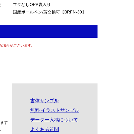
装
フタなしOPP袋入り
国産ボールペン/芯交換可【BRFN-30】
る場合がございます。
書体サンプル
無料 イラストサンプル
データー入稿について
ます
よくある質問
。