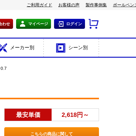
ご利用ガイド
お客様の声
製作事例集
ボールペン
合わせ
マイページ
ログイン
メーカー別
シーン別
.7
最安単価
2,618円～
こちらの商品に関して