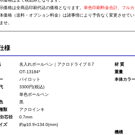
示価格は全て税込みとなります。
示価格は全商品印刷代込の価格となります。
単色印刷料金合計、フルカ
体価格（送料・オプション料金）は諸事情により予告なく変更させてい
ませ。
仕様
名
名入れボールペン｜アクロドライブ 0.7
材 質
OT-13184*
重量
ー
パイロット
本体カラ
代
3300円(税込)
単色ボールペン
色
黒
種類
アクロインキ
径/芯径
0.7mm
イズ
約φ10.9×134.0(mm)
機構