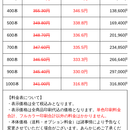
400本
355.30円
346.5円
138,600円
500本
349.80円
338.8円
169,400円
600本
348.70円
336.6円
201,960円
700本
347.60円
335.5円
234,850円
800本
346.50円
333.3円
266,640円
900本
345.40円
330.0円
297,000円
1000本
341.00円
316.8円
316,800円
【料金表について】
・表示価格は全て税込みとなります。
・表示価格は全商品印刷代込の価格となります。
単色印刷料金
合計、フルカラー印刷合計以外の料金はかかりません。
・本体価格（送料・オプション料金）は諸事情により予告なく
変更させていただく場合がございます。あらかじめご了承くだ