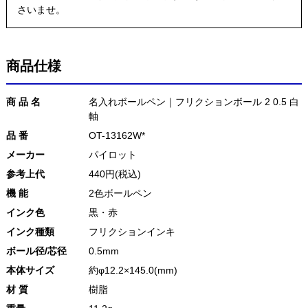
さいませ。
商品仕様
商 品 名
名入れボールペン｜フリクションボール 2 0.5 白
軸
品 番
OT-13162W*
メーカー
パイロット
参考上代
440円(税込)
機 能
2色ボールペン
インク色
黒・赤
インク種類
フリクションインキ
ボール径/芯径
0.5mm
本体サイズ
約φ12.2×145.0(mm)
材 質
樹脂