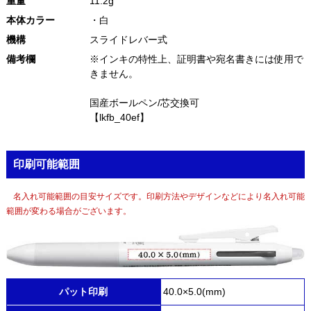
重量
11.2g
本体カラー
・白
機構
スライドレバー式
備考欄
※インキの特性上、証明書や宛名書きには使用で
きません。
国産ボールペン/芯交換可
【lkfb_40ef】
印刷可能範囲
名入れ可能範囲の目安サイズです。印刷方法やデザインなどにより名入れ可能
範囲が変わる場合がございます。
パット印刷
40.0×5.0(mm)