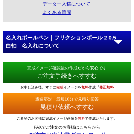
データー入稿について
よくある質問
名入れボールペン｜フリクションボール 2 0.5
白軸 名入れについて
完成イメージ確認後の作成だから安心です
ご注文手続きへすすむ
お申し込み後、すぐに
完成
イメージを
無料
作成︕
修正無料
迅速応対︕最短10分で見積り回答
見積り依頼へすすむ
ご希望のお客様に完成イメージ画像を
無料
で作成いたします。
FAXでご注文のお客様はこちらから